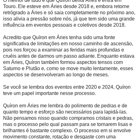
O melhor de tudo é que Quíron deixa Áries e entra em
Touro. Ele esteve em Áries desde 2018 e, embora retorne
retrógrado a Áries e só saia completamente no próximo ano,
isso alivia a pressão sobre nós, já que tem sido uma grande
influência em eventos pessoais e coletivos desde 2018.
Acredito que Quíron em Áries tenha sido uma fonte
significativa de limitações em nosso caminho de ascensão,
pois nos forçou a examinar as feridas mais profundas e
cruéis antes de darmos um passo adiante. Enquanto estava
em Áries, Quíron também formou aspectos tensos com
Saturno e Plutão e, como se move muito lentamente, esses
aspectos se desenvolveram ao longo de meses.
Se você se lembra dos eventos entre 2020 e 2024, Quíron
teve um papel importante nesse processo.
Quíron em Áries me lembra do polimento de pedras e de
quanto tempo e esforço são necessários para lapidá-las.
Não pensamos nisso quando compramos cristais e pedras,
mas o processo pelo qual passam para se tornarem lisas e
brilhantes é bastante complexo. O processo em si envolve
movimento constante, rotação e desgaste com uma