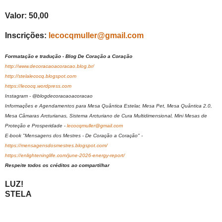
Valor: 50,00
Inscrições:
lecocqmuller@gmail.com
Formatação e tradução - Blog De Coração a Coração
http://www.decoracaoacoracao.blog.br/
http://stelalecocq.blogspot.com
https://lecocq.wordpress.com
Instagram - @blogdecoracaoacoracao
Informações e Agendamentos para Mesa Quântica Estelar, Mesa Pet, Mesa Quântica 2.0,
Mesa Câmaras Arcturianas, Sistema Arcturiano de Cura Multidimensional, Mini Mesas de
Proteção e Prosperidade -
lecocqmuller@gmail.com
E-book "Mensagens dos Mestres - De Coração a Coração" -
https://mensagensdosmestres.blogspot.com/
https://enlighteninglife.com/june-2026-energy-report/
Respeite todos os créditos ao compartilhar
LUZ!
STELA