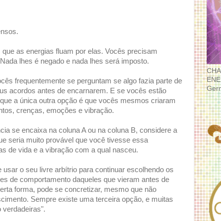
ensos.
 que as energias fluam por elas. Vocês precisam
. Nada lhes é negado e nada lhes será imposto.
CHA
ENE
ocês frequentemente se perguntam se algo fazia parte de
Ger
seus acordos antes de encarnarem. E se vocês estão
m que a única outra opção é que vocês mesmos criaram
ntos, crenças, emoções e vibração.
cia se encaixa na coluna A ou na coluna B, considere a
ue seria muito provável que você tivesse essa
as de vida e a vibração com a qual nasceu.
 usar o seu livre arbítrio para continuar escolhendo os
s de comportamento daqueles que vieram antes de
certa forma, pode se concretizar, mesmo que não
scimento. Sempre existe uma terceira opção, e muitas
 verdadeiras".