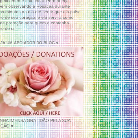
geticamente este local. Permaneça
bém observando a Rosácea durante
ns minutos ao dia até sentir que ela pulse
ro de seu coração, e ela servirá como
de proteção para quem a contenha
ro de si.
EJA UM APOIADOR DO BLOG ♥
INHA IMENSA GRATIDÃO PELA SUA
ÇÃO ♥