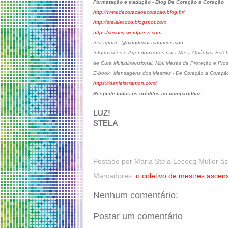
Formatação e tradução - Blog De Coração a Coração
http://www.decoracaoacoracao.blog.br/
http://stelalecocq.blogspot.com
https://lecocq.wordpress.com
Instagram - @blogdecoracaoacoracao
Informações e Agendamentos para Mesa Quântica Estelar
de Cura Multidimensional, Mini Mesas de Proteção e Pro
E-book "Mensagens dos Mestres - De Coração a Coraçã
https://danielscranton.com/
Respeite todos os créditos ao compartilhar
LUZ!
STELA
Postado por
Maria Stela Lecocq Muller
à
Marcadores:
o coletivo de mestres ascen
Nenhum comentário:
Postar um comentário