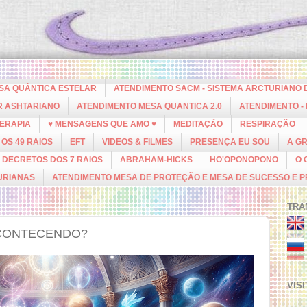
ESA QUÂNTICA ESTELAR
ATENDIMENTO SACM - SISTEMA ARCTURIANO 
R ASHTARIANO
ATENDIMENTO MESA QUANTICA 2.0
ATENDIMENTO -
ERAPIA
♥ MENSAGENS QUE AMO ♥
MEDITAÇÃO
RESPIRAÇÃO
OS 49 RAIOS
EFT
VIDEOS & FILMES
PRESENÇA EU SOU
A G
DECRETOS DOS 7 RAIOS
ABRAHAM-HICKS
HO'OPONOPONO
O 
URIANAS
ATENDIMENTO MESA DE PROTEÇÃO E MESA DE SUCESSO E 
TRA
ACONTECENDO?
VIS