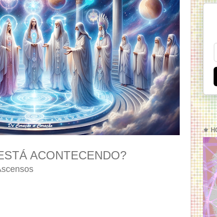
⚜️ H
 ESTÁ ACONTECENDO?
Ascensos