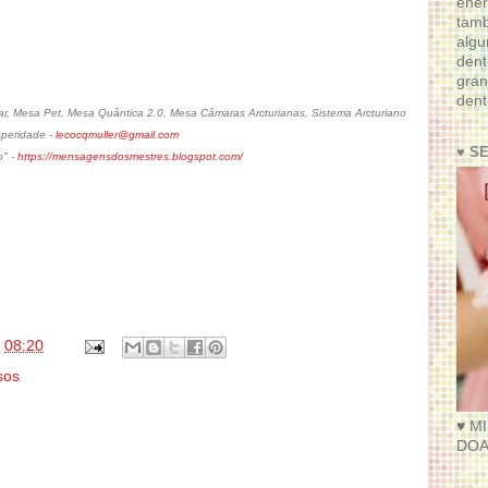
ener
tam
algu
dent
gran
dent
, Mesa Pet, Mesa Quântica 2.0, Mesa Câmaras Arcturianas, Sistema Arcturiano
speridade -
lecocqmuller@gmail.com
♥ S
o" -
https://mensagensdosmestres.blogspot.com/
s
08:20
sos
♥ M
DOA