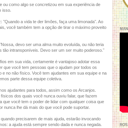
ue ou como algo se concretizou em sua experiência de
 isso.
z: "Quando a vida te der limões, faça uma limonada". Ao
uais, você também tem a opção de tirar o máximo proveito
MAN
"Nossa, devo ser uma alma muito evoluída, ou não teria
s tão intransponíveis. Devo ser um ser muito poderoso."
ios em sua vida, certamente é vantajoso adotar essa
r que você tem pessoas que o ajudam por todos os
co e no não físico. Você tem ajudantes em sua equipe e na
emos parte dessa equipe coletiva.
s ajudantes para todos, assim como os Arcanjos.
 físicos dos quais você nunca ouviu falar, que fazem
a que você tem o poder de lidar com qualquer coisa que
or nunca lhe dá mais do que você pode suportar.
quando precisarem de mais ajuda, estarão invocando
mos: a ajuda está sempre sendo dada e nunca negada.
ROS