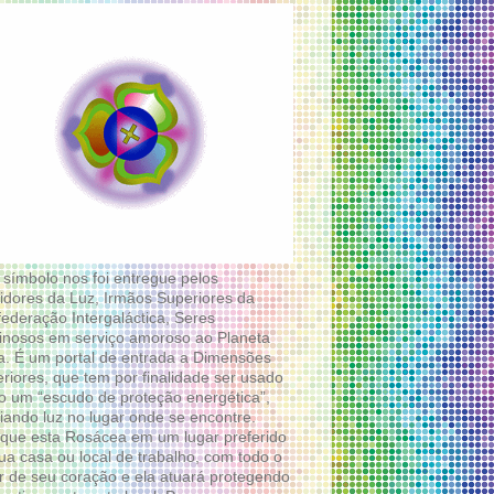
 símbolo nos foi entregue pelos
idores da Luz, Irmãos Superiores da
ederação Intergaláctica, Seres
nosos em serviço amoroso ao Planeta
a. É um portal de entrada a Dimensões
riores, que tem por finalidade ser usado
 um “escudo de proteção energética”,
diando luz no lugar onde se encontre.
que esta Rosácea em um lugar preferido
ua casa ou local de trabalho, com todo o
 de seu coração e ela atuará protegendo