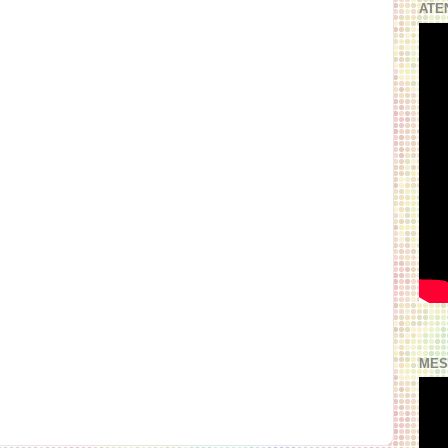
ATE
MES