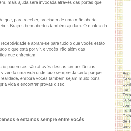
rem, mais ajuda será invocada através das portas que
e que, para receber, precisam de uma mão aberta.
ceber. Braços bem abertos também ajudam. O chakra da
receptividade e abram-se para tudo o que vocês estão
do o que está por vir, e vocês irão além das
fios que enfrentam.
ão poderosos são através dessas circunstâncias
é vivendo uma vida onde tudo sempre dá certo porque
Este
a realidade, embora vocês também sejam muito bons
Serv
pria vida e encontrar provas disso.
Conf
Lumi
Terr
Supe
como
irra
Colo
censos e estamos sempre entre vocês
de s
amor