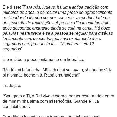
Ele disse:
"Para nós, judeus, há uma antiga tradição com
milhares de anos, a de recitar uma prece de agradecimento
ao Criador do Mundo por nos conceder a oportunidade de
um novo dia de realizações.
A prece é dita imediatamente
após despertar, enquanto ainda se está na cama. Há doze
palavras nesta prece e se a pessoa se regular para dizê-las
lentamente com concentração, leva exatamente doze
segundos para pronunciá-la… 12 palavras em 12
segundos"
Ele recitou a prece lentamente em hebraico:
“Modê ani lefanêcha, Mêlech chai vecayam, shehechezárta
bi nishmati bechemlá. Rabá emunatêcha”
Tradução:
“Sou grato a Ti, ó Rei vivo e eterno, por ter restaurado dentro
de mim minha alma com misericórdia. Grande é Tua
confiabilidade.”
O auditório levantou-se e irrompeu em aplausos que