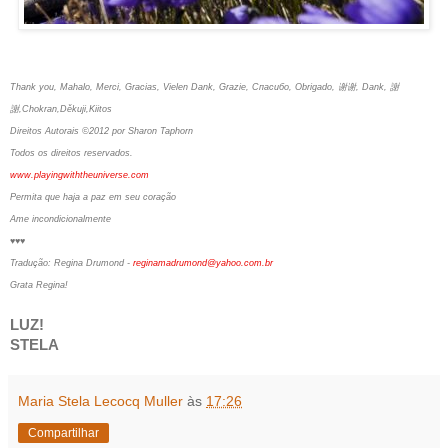
Thank you, Mahalo, Merci, Gracias, Vielen Dank, Grazie, Спасибо, Obrigado, 谢谢, Dank, 謝
謝,Chokran,Děkuji,Kiitos
Direitos Autorais ©2012 por Sharon Taphorn
Todos os direitos reservados.
www.playingwiththeuniverse.com
Permita que haja a paz em seu coração
Ame incondicionalmente
♥♥♥
Tradução: Regina Drumond -
reginamadrumond@yahoo.com.br
Grata Regina!
LUZ!
STELA
Maria Stela Lecocq Muller
às
17:26
Compartilhar