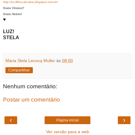
http://os-filhos-da-alva.blogspot.com.br/
Grata Vinicius!!
Grata Heloim!
♥
LUZ!
STELA
Maria Stela Lecocq Muller
às
08:00
Compartilhar
Nenhum comentário:
Postar um comentário
‹
›
Página inicial
Ver versão para a web