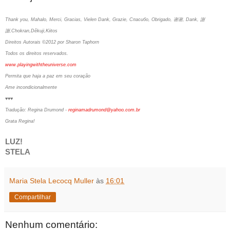
Thank you, Mahalo, Merci, Gracias, Vielen Dank, Grazie, Спасибо, Obrigado, 谢谢, Dank, 謝
謝,Chokran,Děkuji,Kiitos
Direitos Autorais ©2012 por Sharon Taphorn
Todos os direitos reservados.
www.playingwiththeuniverse.com
Permita que haja a paz em seu coração
Ame incondicionalmente
♥♥♥
Tradução: Regina Drumond -
reginamadrumond@yahoo.com.br
Grata Regina!
LUZ!
STELA
Maria Stela Lecocq Muller
às
16:01
Compartilhar
Nenhum comentário: