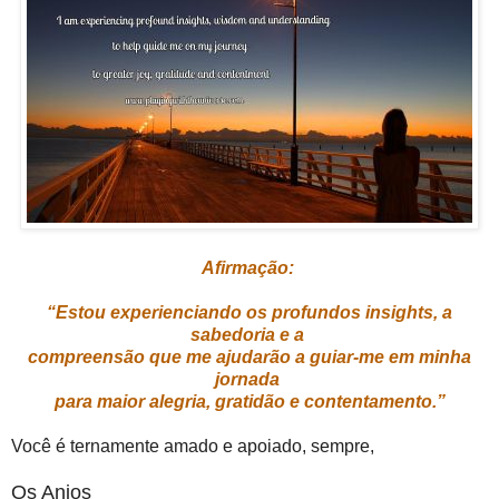
Afirmação:
“Estou experienciando os profundos insights, a
sabedoria e a
compreensão
que me ajudarão a guiar-me em minha
jornada
para maior alegria, gratidão e contentamento.”
Você é ternamente amado e apoiado, sempre,
Os Anjos