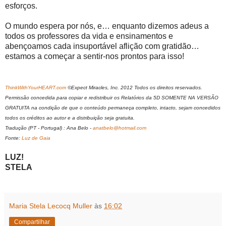
esforços.
O mundo espera por nós, e… enquanto dizemos adeus a
todos os professores da vida e ensinamentos e
abençoamos cada insuportável aflição com gratidão…
estamos a começar a sentir-nos prontos para isso!
ThinkWithYourHEART.com
©Expect Miracles, Inc. 2012 Todos os direitos reservados.
Permissão concedida para copiar e redistribuir os Relatórios da 5D SOMENTE NA VERSÃO
GRATUITA na condição de que o conteúdo permaneça completo, intacto, sejam concedidos
todos os créditos ao autor e a distribuição seja gratuita.
Tradução (PT - Portugal) : Ana Belo -
anatbelo@hotmail.com
Fonte:
Luz de Gaia
LUZ!
STELA
Maria Stela Lecocq Muller
às
16:02
Compartilhar