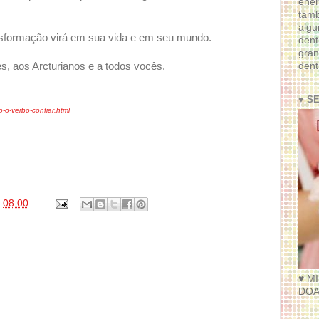
ener
tam
algu
ansformação virá em sua vida e em seu mundo.
dent
gran
dent
s, aos Arcturianos e a todos vocês.
♥ S
o-verbo-confiar.html
s
08:00
♥ M
DOA