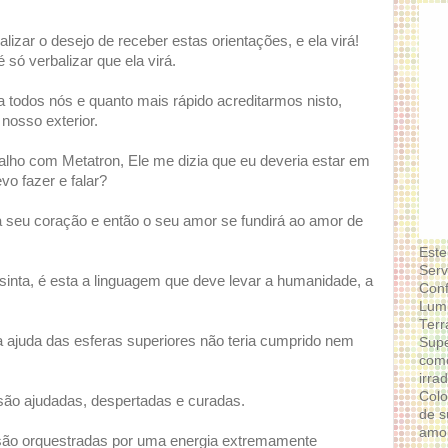
lizar o desejo de receber estas orientações, e ela virá!
ó verbalizar que ela virá.
 todos nós e quanto mais rápido acreditarmos nisto,
nosso exterior.
alho com Metatron, Ele me dizia que eu deveria estar em
vo fazer e falar?
a seu coração e então o seu amor se fundirá ao amor de
Este
Serv
sinta, é esta a linguagem que deve levar a humanidade, a
Conf
Lumi
Terr
a ajuda das esferas superiores não teria cumprido nem
Supe
como
irra
Colo
são ajudadas, despertadas e curadas.
de s
amor
 são orquestradas por uma energia extremamente