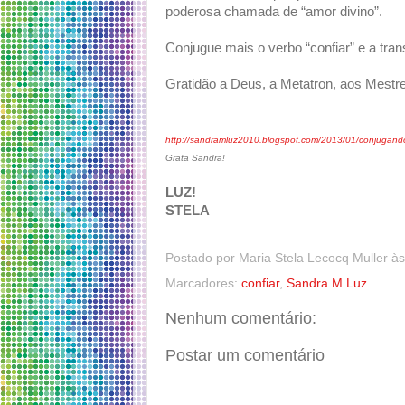
poderosa chamada de “amor divino”.
Conjugue mais o verbo “confiar” e a tr
Gratidão a Deus, a Metatron, aos Mestre
http://sandramluz2010.blogspot.com/2013/01/conjugando-
Grata Sandra!
LUZ!
STELA
Postado por
Maria Stela Lecocq Muller
à
Marcadores:
confiar
,
Sandra M Luz
Nenhum comentário:
Postar um comentário