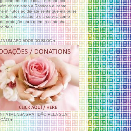
geticamente este local. Permaneça
bém observando a Rosácea durante
ns minutos ao dia até sentir que ela pulse
ro de seu coração, e ela servirá como
de proteção para quem a contenha
ro de si.
EJA UM APOIADOR DO BLOG ♥
INHA IMENSA GRATIDÃO PELA SUA
ÇÃO ♥