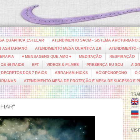
ESA QUÂNTICA ESTELAR
ATENDIMENTO SACM - SISTEMA ARCTURIANO 
R ASHTARIANO
ATENDIMENTO MESA QUANTICA 2.0
ATENDIMENTO -
ERAPIA
♥ MENSAGENS QUE AMO ♥
MEDITAÇÃO
RESPIRAÇÃO
OS 49 RAIOS
EFT
VIDEOS & FILMES
PRESENÇA EU SOU
A G
DECRETOS DOS 7 RAIOS
ABRAHAM-HICKS
HO'OPONOPONO
O 
URIANAS
ATENDIMENTO MESA DE PROTEÇÃO E MESA DE SUCESSO E 
TRA
FIAR"
VIS