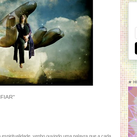
⚜️ H
FIAR"
 espiritualidade, venho ouvindo uma palavra que a cada