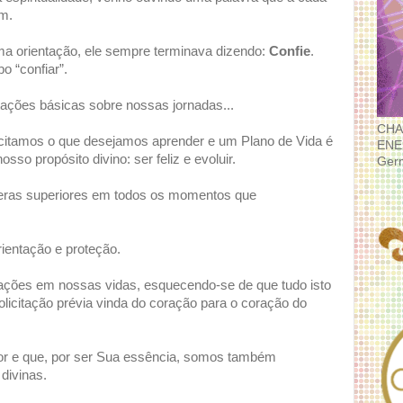
im.
 orientação, ele sempre terminava dizendo:
Confie
.
o “confiar”.
tações básicas sobre nossas jornadas...
CHA
icitamos o que desejamos aprender e um Plano de Vida é
ENE
so propósito divino: ser feliz e evoluir.
Ger
sferas superiores em todos os momentos que
rientação e proteção.
uações em nossas vidas, esquecendo-se de que tudo isto
licitação prévia vinda do coração para o coração do
r e que, por ser Sua essência, somos também
divinas.