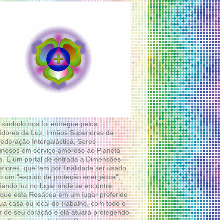
 símbolo nos foi entregue pelos
idores da Luz, Irmãos Superiores da
ederação Intergaláctica, Seres
nosos em serviço amoroso ao Planeta
a. É um portal de entrada a Dimensões
riores, que tem por finalidade ser usado
 um “escudo de proteção energética”,
diando luz no lugar onde se encontre.
que esta Rosácea em um lugar preferido
ua casa ou local de trabalho, com todo o
 de seu coração e ela atuará protegendo