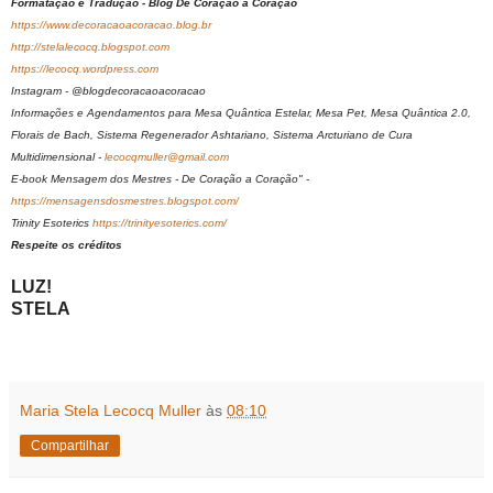
Formatação e Tradução - Blog De Coração a Coração
https://www.decoracaoacoracao.blog.br
http://stelalecocq.blogspot.com
https://lecocq.wordpress.com
Instagram - @blogdecoracaoacoracao
Informações e Agendamentos para Mesa Quântica Estelar, Mesa Pet, Mesa Quântica 2.0,
Florais de Bach, Sistema Regenerador Ashtariano, Sistema Arcturiano de Cura
Multidimensional -
lecocqmuller@gmail.com
E-book Mensagem dos Mestres - De Coração a Coração" -
https://mensagensdosmestres.blogspot.com/
Trinity Esoterics
https://trinityesoterics.com/
Respeite os créditos
LUZ!
STELA
Maria Stela Lecocq Muller
às
08:10
Compartilhar