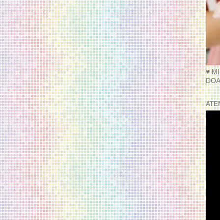
♥ M
DOA
ATE