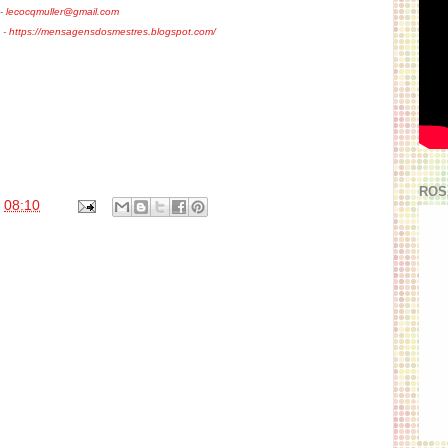
 -
lecocqmuller@gmail.com
 -
https://mensagensdosmestres.blogspot.com/
ROS
s
08:10