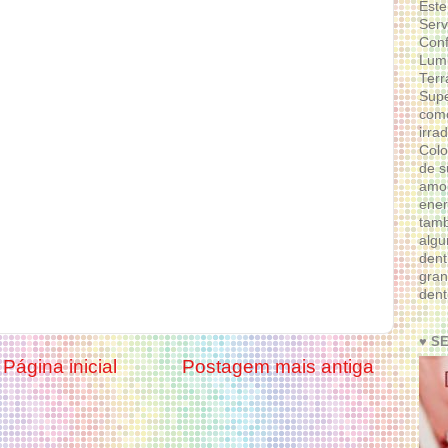
Este
Serv
Conf
Lumi
Terr
Supe
como
irra
Colo
de s
amor
ener
tam
algu
dent
gran
dent
♥ S
Página inicial
Postagem mais antiga