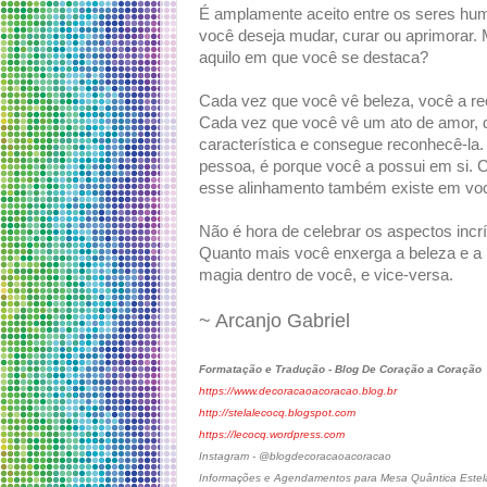
É amplamente aceito entre os seres huma
você deseja mudar, curar ou aprimorar.
aquilo em que você se destaca?
Cada vez que você vê beleza, você a r
Cada vez que você vê um ato de amor, d
característica e consegue reconhecê-la
pessoa, é porque você a possui em si. 
esse alinhamento também existe em vo
Não é hora de celebrar os aspectos inc
Quanto mais você enxerga a beleza e a 
magia dentro de você, e vice-versa.
~ Arcanjo Gabriel
Formatação e Tradução - Blog De Coração a Coração
https://www.decoracaoacoracao.blog.br
http://stelalecocq.blogspot.com
https://lecocq.wordpress.com
Instagram - @blogdecoracaoacoracao
Informações e Agendamentos para Mesa Quântica Estelar