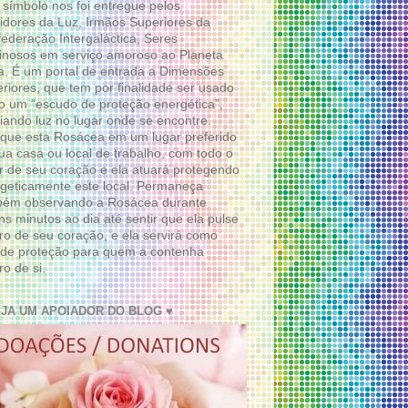
 símbolo nos foi entregue pelos
idores da Luz, Irmãos Superiores da
ederação Intergaláctica, Seres
nosos em serviço amoroso ao Planeta
a. É um portal de entrada a Dimensões
riores, que tem por finalidade ser usado
 um “escudo de proteção energética”,
diando luz no lugar onde se encontre.
que esta Rosácea em um lugar preferido
ua casa ou local de trabalho, com todo o
 de seu coração e ela atuará protegendo
geticamente este local. Permaneça
bém observando a Rosácea durante
ns minutos ao dia até sentir que ela pulse
ro de seu coração, e ela servirá como
de proteção para quem a contenha
ro de si.
EJA UM APOIADOR DO BLOG ♥