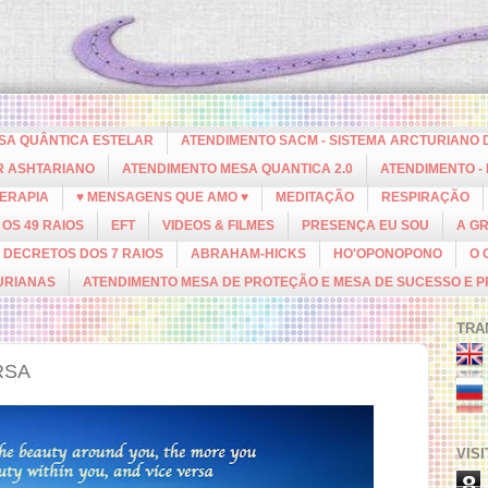
ESA QUÂNTICA ESTELAR
ATENDIMENTO SACM - SISTEMA ARCTURIANO 
R ASHTARIANO
ATENDIMENTO MESA QUANTICA 2.0
ATENDIMENTO -
ERAPIA
♥ MENSAGENS QUE AMO ♥
MEDITAÇÃO
RESPIRAÇÃO
OS 49 RAIOS
EFT
VIDEOS & FILMES
PRESENÇA EU SOU
A G
DECRETOS DOS 7 RAIOS
ABRAHAM-HICKS
HO'OPONOPONO
O 
URIANAS
ATENDIMENTO MESA DE PROTEÇÃO E MESA DE SUCESSO E 
TRA
RSA
VIS
8