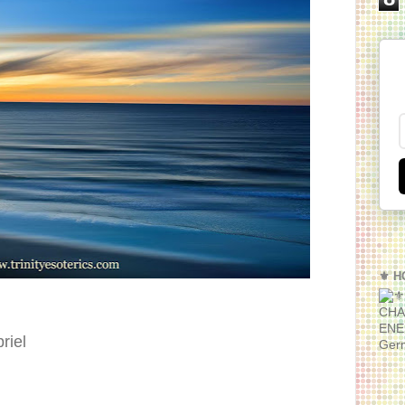
⚜️ H
CHA
ENE
riel
Ger