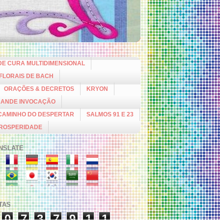
DE CURA MULTIDIMENSIONAL
 FLORAIS DE BACH
ORAÇÕES & DECRETOS
KRYON
RANDE INVOCAÇÃO
CAMINHO DO DESPERTAR
SALMOS 91 E 23
PROSPERIDADE
NSLATE
ITAS
0
7
3
7
9
1
1