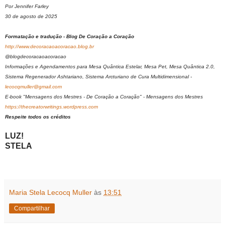
Por Jennifer Farley
30 de agosto de 2025
Formatação e tradução - Blog De Coração a Coração
http://www.decoracaoacoracao.blog.br
@blogdecoracaoacoracao
Informações e Agendamentos para Mesa Quântica Estelar, Mesa Pet, Mesa Quântica 2.0,
Sistema Regenerador Ashtariano, Sistema Arcturiano de Cura Multidimensional -
lecocqmuller@gmail.com
E-book "Mensagens dos Mestres - De Coração a Coração" - Mensagens dos Mestres
https://thecreatorwritings.wordpress.com
Respeite todos os créditos
LUZ!
STELA
Maria Stela Lecocq Muller
às
13:51
Compartilhar