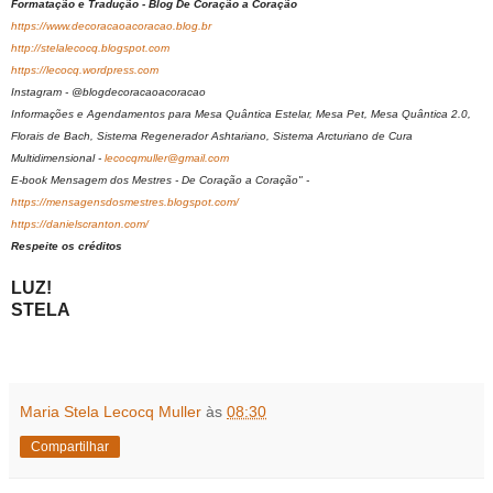
Formatação e Tradução - Blog De Coração a Coração
https://www.decoracaoacoracao.blog.br
http://stelalecocq.blogspot.com
https://lecocq.wordpress.com
Instagram - @blogdecoracaoacoracao
Informações e Agendamentos para Mesa Quântica Estelar, Mesa Pet, Mesa Quântica 2.0,
Florais de Bach, Sistema Regenerador Ashtariano, Sistema Arcturiano de Cura
Multidimensional -
lecocqmuller@gmail.com
E-book Mensagem dos Mestres - De Coração a Coração" -
https://mensagensdosmestres.blogspot.com/
https://danielscranton.com/
Respeite os créditos
LUZ!
STELA
Maria Stela Lecocq Muller
às
08:30
Compartilhar