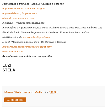
Formatação e tradução - Blog De Coração a Coração
http://www.decoracaoacoracao.blog.br/
http://stelalecocq.blogspot.com
https://lecocq.wordpress.com
Instagram - @blogdecoracaoacoracao
Informações e Agendamentos para Mesa Quântica Estelar, Mesa Pet, Mesa Quântica 2.0,
Florais de Bach, Sistema Regenerador Ashtariano, Sistema Arcturiano de Cura
Multidimensional -
lecocqmuller@gmail.com
E-book "Mensagens dos Mestres - De Coração a Coração" -
https://mensagensdosmestres.blogspot.com/
www.celiafenn.com
Respeite todos os créditos ao compartilhar
LUZ!
STELA
Maria Stela Lecocq Muller
às
10:04
Compartilhar