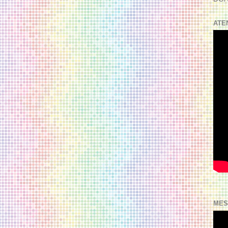
ATE
MES