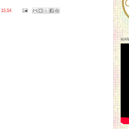
s
15:54
MAN