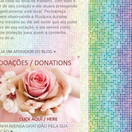
ua casa ou local de trabalho, com todo o
 de seu coração e ela atuará protegendo
geticamente este local. Permaneça
bém observando a Rosácea durante
ns minutos ao dia até sentir que ela pulse
ro de seu coração, e ela servirá como
de proteção para quem a contenha
ro de si.
EJA UM APOIADOR DO BLOG ♥
INHA IMENSA GRATIDÃO PELA SUA
ÇÃO ♥