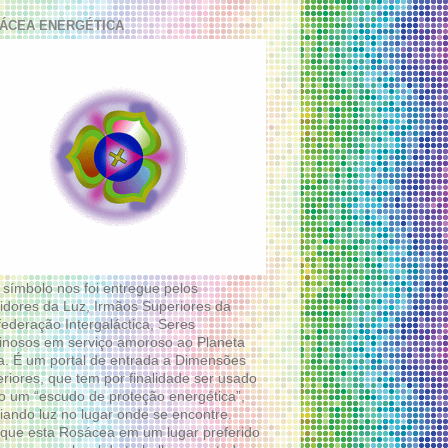
ÁCEA ENERGÉTICA
 símbolo nos foi entregue pelos
idores da Luz, Irmãos Superiores da
ederação Intergaláctica, Seres
nosos em serviço amoroso ao Planeta
a. É um portal de entrada a Dimensões
riores, que tem por finalidade ser usado
 um “escudo de proteção energética”,
diando luz no lugar onde se encontre.
que esta Rosácea em um lugar preferido