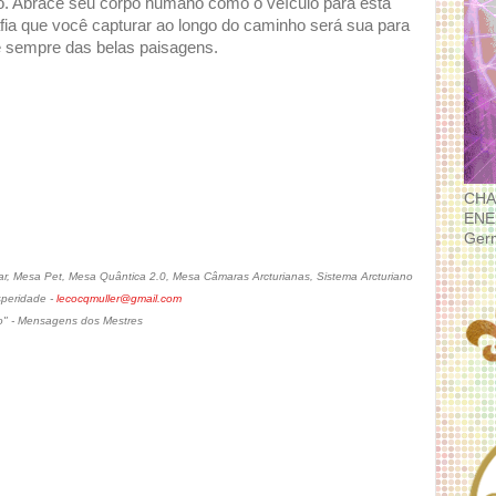
ão. Abrace seu corpo humano como o veículo para esta
afia que você capturar ao longo do caminho será sua para
se sempre das belas paisagens.
CHA
ENE
Ger
, Mesa Pet, Mesa Quântica 2.0, Mesa Câmaras Arcturianas, Sistema Arcturiano
speridade -
lecocqmuller@gmail.com
o" - Mensagens dos Mestres