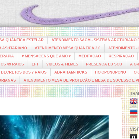
ESA QUÂNTICA ESTELAR
ATENDIMENTO SACM - SISTEMA ARCTURIANO 
R ASHTARIANO
ATENDIMENTO MESA QUANTICA 2.0
ATENDIMENTO -
ERAPIA
♥ MENSAGENS QUE AMO ♥
MEDITAÇÃO
RESPIRAÇÃO
OS 49 RAIOS
EFT
VIDEOS & FILMES
PRESENÇA EU SOU
A G
DECRETOS DOS 7 RAIOS
ABRAHAM-HICKS
HO'OPONOPONO
O 
URIANAS
ATENDIMENTO MESA DE PROTEÇÃO E MESA DE SUCESSO E 
TRA
VIS
8