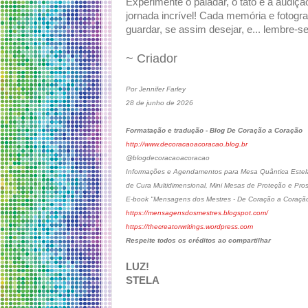
Experimente o paladar, o tato e a audiç
jornada incrível! Cada memória e fotogr
guardar, se assim desejar, e... lembre-
~ Criador
Por Jennifer Farley
28 de junho de 2026
Formatação e tradução - Blog De Coração a Coração
http://www.decoracaoacoracao.blog.br
@blogdecoracaoacoracao
Informações e Agendamentos para Mesa Quântica Estelar
de Cura Multidimensional, Mini Mesas de Proteção e Pro
E-book "Mensagens dos Mestres - De Coração a Coraçã
https://mensagensdosmestres.blogspot.com/
https://thecreatorwritings.wordpress.com
Respeite todos os créditos ao compartilhar
LUZ!
STELA