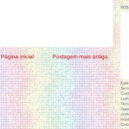
ROS
Página inicial
Postagem mais antiga
Este
Serv
Conf
Lumi
Terr
Supe
como
irra
Colo