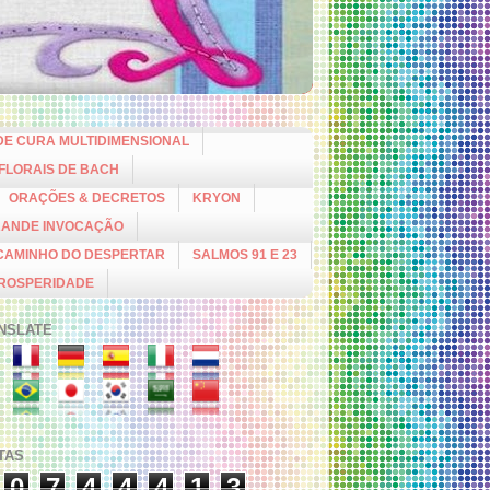
DE CURA MULTIDIMENSIONAL
 FLORAIS DE BACH
ORAÇÕES & DECRETOS
KRYON
RANDE INVOCAÇÃO
CAMINHO DO DESPERTAR
SALMOS 91 E 23
PROSPERIDADE
NSLATE
ITAS
0
7
4
4
4
1
3