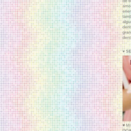
de s
amor
ener
tam
algu
dent
gran
dent
♥ S
♥ M
DOA