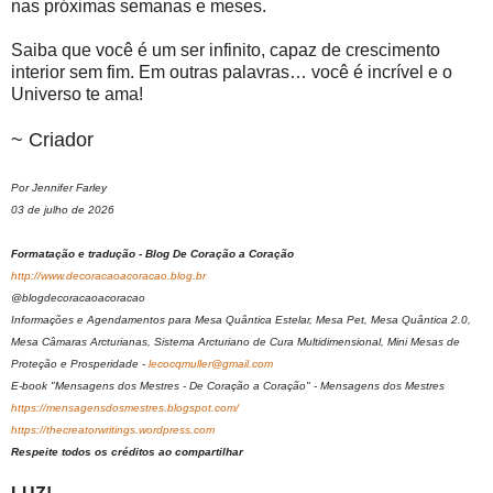
nas próximas semanas e meses.
Saiba que você é um ser infinito, capaz de crescimento
interior sem fim. Em outras palavras… você é incrível e o
Universo te ama!
~ Criador
Por Jennifer Farley
03 de julho de 2026
Formatação e tradução - Blog De Coração a Coração
http://www.decoracaoacoracao.blog.br
@blogdecoracaoacoracao
Informações e Agendamentos para Mesa Quântica Estelar, Mesa Pet, Mesa Quântica 2.0,
Mesa Câmaras Arcturianas, Sistema Arcturiano de Cura Multidimensional, Mini Mesas de
Proteção e Prosperidade -
lecocqmuller@gmail.com
E-book "Mensagens dos Mestres - De Coração a Coração" - Mensagens dos Mestres
https://mensagensdosmestres.blogspot.com/
https://thecreatorwritings.wordpress.com
Respeite todos os créditos ao compartilhar