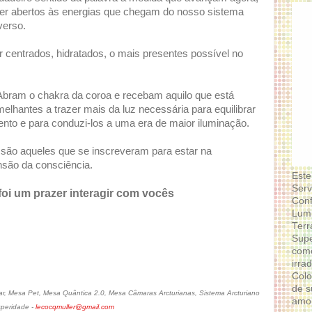
cer abertos às energias que chegam do nosso sistema
verso.
 centrados, hidratados, o mais presentes possível no
Abram o chakra da coroa e recebam aquilo que está
elhantes a trazer mais da luz necessária para equilibrar
nto e para conduzi-los a uma era de maior iluminação.
são aqueles que se inscreveram para estar na
são da consciência.
Este
Serv
oi um prazer interagir com vocês
Conf
Lumi
Terr
Supe
como
irra
Colo
de s
, Mesa Pet, Mesa Quântica 2.0, Mesa Câmaras Arcturianas, Sistema Arcturiano
amor
speridade -
lecocqmuller@gmail.com