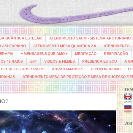
ESA QUÂNTICA ESTELAR
ATENDIMENTO SACM - SISTEMA ARCTURIANO 
R ASHTARIANO
ATENDIMENTO MESA QUANTICA 2.0
ATENDIMENTO -
ERAPIA
♥ MENSAGENS QUE AMO ♥
MEDITAÇÃO
RESPIRAÇÃO
OS 49 RAIOS
EFT
VIDEOS & FILMES
PRESENÇA EU SOU
A G
DECRETOS DOS 7 RAIOS
ABRAHAM-HICKS
HO'OPONOPONO
O 
URIANAS
ATENDIMENTO MESA DE PROTEÇÃO E MESA DE SUCESSO E 
TRA
HO?
VIS