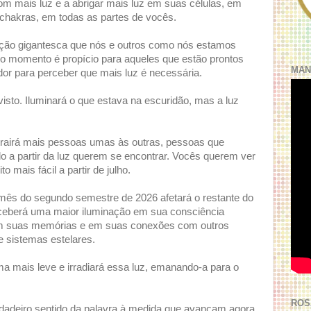
om mais luz e a abrigar mais luz em suas células, em
chakras, em todas as partes de vocês.
ação gigantesca que nós e outros como nós estamos
o momento é propício para aqueles que estão prontos
MAN
dor para perceber que mais luz é necessária.
 visto. Iluminará o que estava na escuridão, mas a luz
trairá mais pessoas umas às outras, pessoas que
o a partir da luz querem se encontrar. Vocês querem ver
o mais fácil a partir de julho.
mês do segundo semestre de 2026 afetará o restante do
erceberá uma maior iluminação em sua consciência
 em suas memórias e em suas conexões com outros
e sistemas estelares.
ma mais leve e irradiará essa luz, emanando-a para o
ROS
rdadeiro sentido da palavra à medida que avançam agora,