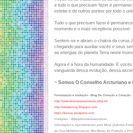
e tudo o que precisam fazer é permane
estelar e de outros pontos por todo o uni
Tudo o que precisam fazer é permanecer
momento e o mais receptivos possível.
Sentem-se e abram o chakra da coroa. 
chegando para auxiliar vocês e seus sem
as energias do planeta Terra neste mome
Agora é a hora da humanidade. E vocês 
vanguarda dessa evolução, dessa ascen
~ Somos O Conselho Arcturiano e f
Formatação e tradução - Blog De Coração a Coração
http://www.decoracaoacoracao.blog.br/
http://stelalecocq.blogspot.com
https://lecocq.wordpress.com
Instagram - @blogdecoracaoacoracao
Informações e Agendamentos para Mesa Quântica Estelar
de Cura Multidimensional, Mini Mesas de Proteção e Pro