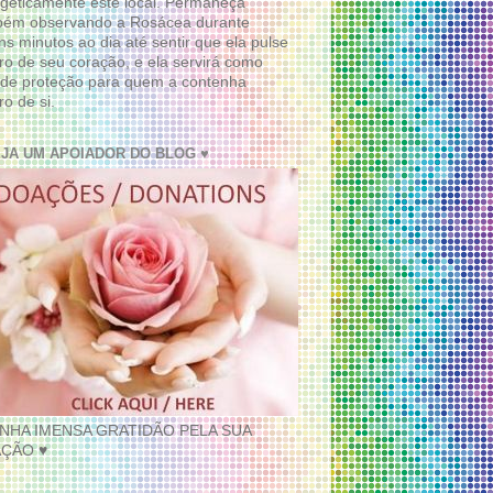
geticamente este local. Permaneça
bém observando a Rosácea durante
ns minutos ao dia até sentir que ela pulse
ro de seu coração, e ela servirá como
de proteção para quem a contenha
ro de si.
EJA UM APOIADOR DO BLOG ♥
INHA IMENSA GRATIDÃO PELA SUA
ÇÃO ♥