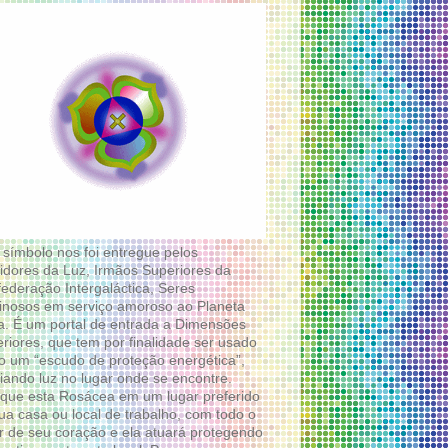
 símbolo nos foi entregue pelos
idores da Luz, Irmãos Superiores da
ederação Intergaláctica, Seres
nosos em serviço amoroso ao Planeta
a. É um portal de entrada a Dimensões
riores, que tem por finalidade ser usado
 um “escudo de proteção energética”,
diando luz no lugar onde se encontre.
que esta Rosácea em um lugar preferido
ua casa ou local de trabalho, com todo o
 de seu coração e ela atuará protegendo