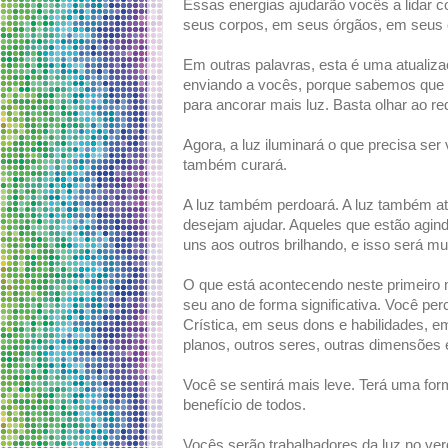
Essas energias ajudarão vocês a lidar c
seus corpos, em seus órgãos, em seus 
Em outras palavras, esta é uma atualiz
enviando a vocês, porque sabemos que 
para ancorar mais luz. Basta olhar ao re
Agora, a luz iluminará o que precisa ser
também curará.
A luz também perdoará. A luz também a
desejam ajudar. Aqueles que estão agind
uns aos outros brilhando, e isso será muit
O que está acontecendo neste primeiro 
seu ano de forma significativa. Você p
Crística, em seus dons e habilidades,
planos, outros seres, outras dimensões 
Você se sentirá mais leve. Terá uma for
benefício de todos.
Vocês serão trabalhadores da luz no ve