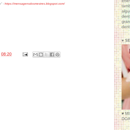
ener
o" -
https://mensagensdosmestres.blogspot.com/
tam
algu
dent
gran
dent
♥ S
s
08:20
♥ M
DOA