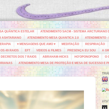
ESA QUÂNTICA ESTELAR
ATENDIMENTO SACM - SISTEMA ARCTURIANO 
R ASHTARIANO
ATENDIMENTO MESA QUANTICA 2.0
ATENDIMENTO -
ERAPIA
♥ MENSAGENS QUE AMO ♥
MEDITAÇÃO
RESPIRAÇÃO
OS 49 RAIOS
EFT
VIDEOS & FILMES
PRESENÇA EU SOU
A G
DECRETOS DOS 7 RAIOS
ABRAHAM-HICKS
HO'OPONOPONO
O 
URIANAS
ATENDIMENTO MESA DE PROTEÇÃO E MESA DE SUCESSO E 
TRA
VIS
u