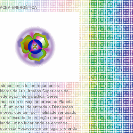
ÁCEA ENERGÉTICA
 símbolo nos foi entregue pelos
idores da Luz, Irmãos Superiores da
ederação Intergaláctica, Seres
nosos em serviço amoroso ao Planeta
a. É um portal de entrada a Dimensões
riores, que tem por finalidade ser usado
 um “escudo de proteção energética”,
diando luz no lugar onde se encontre.
que esta Rosácea em um lugar preferido