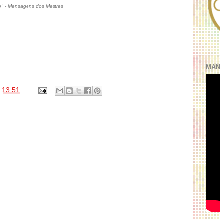
o" - Mensagens dos Mestres
MAN
s
13:51