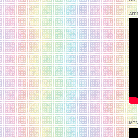
ATE
MES