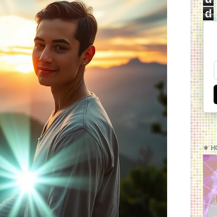
d
⚜️ H