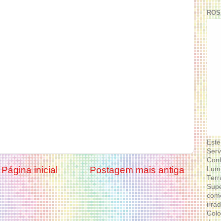
ROS
Este
Serv
Conf
Página inicial
Postagem mais antiga
Lumi
Terr
Supe
como
irra
Colo