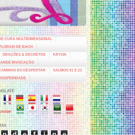
DE CURA MULTIDIMENSIONAL
 FLORAIS DE BACH
ORAÇÕES & DECRETOS
KRYON
RANDE INVOCAÇÃO
CAMINHO DO DESPERTAR
SALMOS 91 E 23
PROSPERIDADE
NSLATE
ITAS
n
d
e
f
i
n
e