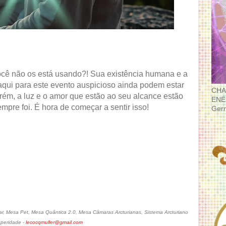
ocê não os está usando?! Sua existência humana e a
aqui para este evento auspicioso ainda podem estar
CHA
ém, a luz e o amor que estão ao seu alcance estão
ENE
sempre foi. É hora de começar a sentir isso!
Ger
, Mesa Pet, Mesa Quântica 2.0, Mesa Câmaras Arcturianas, Sistema Arcturiano
speridade -
lecocqmuller@gmail.com