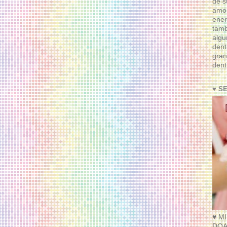
de s
amor
ener
tam
algu
dent
gran
dent
♥ S
♥ M
DOA