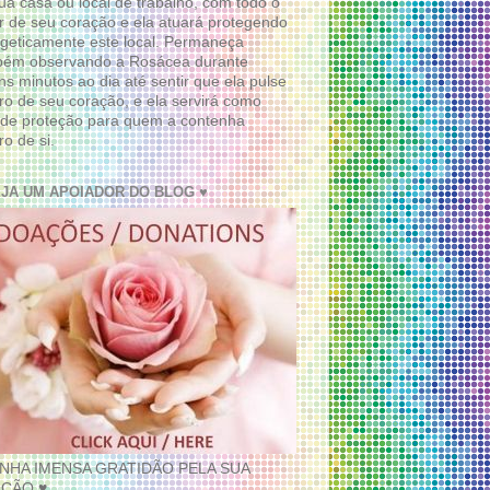
ua casa ou local de trabalho, com todo o
 de seu coração e ela atuará protegendo
geticamente este local. Permaneça
bém observando a Rosácea durante
ns minutos ao dia até sentir que ela pulse
ro de seu coração, e ela servirá como
de proteção para quem a contenha
ro de si.
EJA UM APOIADOR DO BLOG ♥
INHA IMENSA GRATIDÃO PELA SUA
ÇÃO ♥