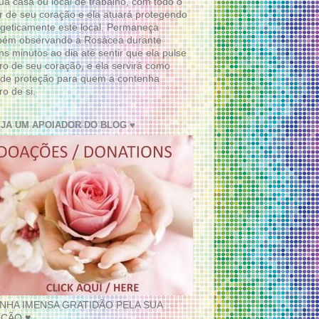
ua casa ou local de trabalho, com todo o
 de seu coração e ela atuará protegendo
geticamente este local. Permaneça
bém observando a Rosácea durante
ns minutos ao dia até sentir que ela pulse
ro de seu coração, e ela servirá como
de proteção para quem a contenha
ro de si.
EJA UM APOIADOR DO BLOG ♥
INHA IMENSA GRATIDÃO PELA SUA
ÇÃO ♥