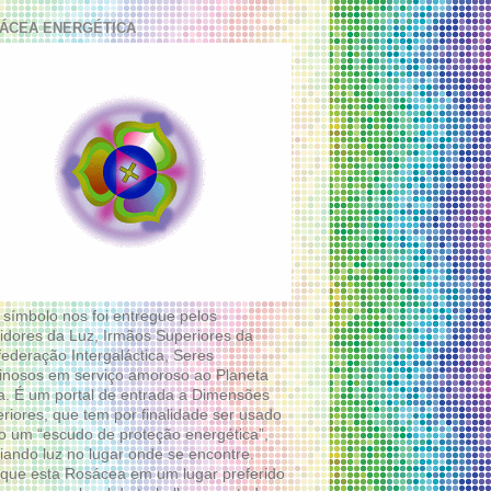
ÁCEA ENERGÉTICA
 símbolo nos foi entregue pelos
idores da Luz, Irmãos Superiores da
ederação Intergaláctica, Seres
nosos em serviço amoroso ao Planeta
a. É um portal de entrada a Dimensões
riores, que tem por finalidade ser usado
 um “escudo de proteção energética”,
diando luz no lugar onde se encontre.
que esta Rosácea em um lugar preferido