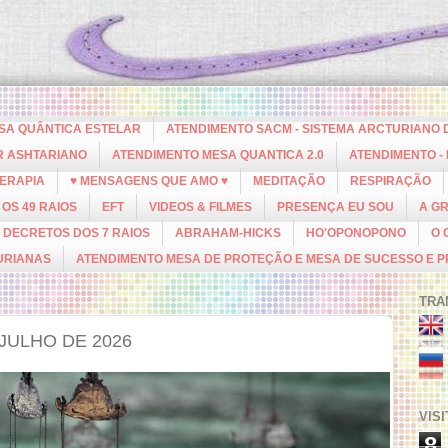
ESA QUÂNTICA ESTELAR
ATENDIMENTO SACM - SISTEMA ARCTURIANO 
R ASHTARIANO
ATENDIMENTO MESA QUANTICA 2.0
ATENDIMENTO -
ERAPIA
♥ MENSAGENS QUE AMO ♥
MEDITAÇÃO
RESPIRAÇÃO
OS 49 RAIOS
EFT
VIDEOS & FILMES
PRESENÇA EU SOU
A G
DECRETOS DOS 7 RAIOS
ABRAHAM-HICKS
HO'OPONOPONO
O 
URIANAS
ATENDIMENTO MESA DE PROTEÇÃO E MESA DE SUCESSO E 
TRA
JULHO DE 2026
VIS
8