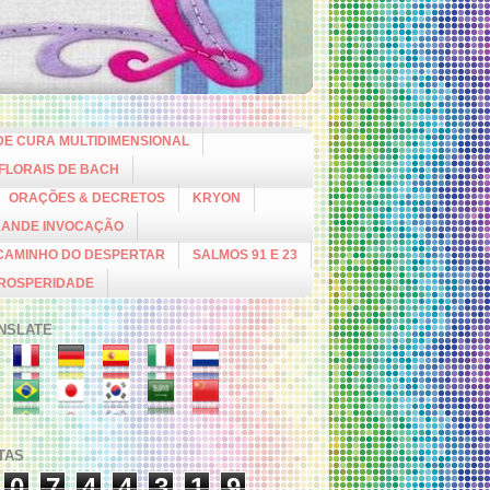
DE CURA MULTIDIMENSIONAL
 FLORAIS DE BACH
ORAÇÕES & DECRETOS
KRYON
RANDE INVOCAÇÃO
CAMINHO DO DESPERTAR
SALMOS 91 E 23
PROSPERIDADE
NSLATE
ITAS
0
7
4
4
3
1
9