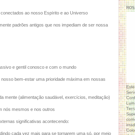
ROS
conectados ao nosso Espírito e ao Universo
amente padrões antigos que nos impediam de ser nossa
ssivo e gentil conosco e com o mundo
r e nosso bem-estar uma prioridade máxima em nossas
Este
Serv
da mente (alimentação saudável, exercícios, meditação)
Conf
Lumi
Terr
em nós mesmos e nos outros
Supe
como
ternas significativas acontecendo:
irra
Colo
fundindo cada vez mais para se tornarem uma só, por meio