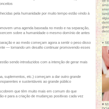
de s
onceitos
amor
ener
hecidas pela humanidade por muito tempo estão vindo à
tam
algu
dent
gran
 promovem uma agenda baseada no medo e na separação,
dent
o exercem sobre a humanidade o mesmo domínio de antes
aração e ao medo começam agora a sentir o peso disso
♥ S
mente — tornando um desafio continuar promovendo esses
estão sendo introduzidos com a intenção de gerar mais
na, suplementos, etc.) começam a dar outro grande
nsparentes e sustentáveis ​​ao grande público
descobrem que têm muito mais em comum do que
ão e para a criação de mudanças positivas cada vez
♥ M
DOA