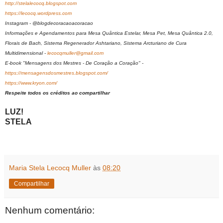
http://stelalecocq.blogspot.com
https://lecocq.wordpress.com
Instagram - @blogdecoracaoacoracao
Informações e Agendamentos para Mesa Quântica Estelar, Mesa Pet, Mesa Quântica 2.0,
Florais de Bach, Sistema Regenerador Ashtariano, Sistema Arcturiano de Cura
Multidimensional -
lecocqmuller@gmail.com
E-book "Mensagens dos Mestres - De Coração a Coração" -
https://mensagensdosmestres.blogspot.com/
https://www.kryon.com/
Respeite todos os créditos ao compartilhar
LUZ!
STELA
Maria Stela Lecocq Muller
às
08:20
Compartilhar
Nenhum comentário: