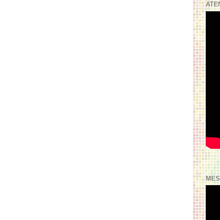
ATE
MES