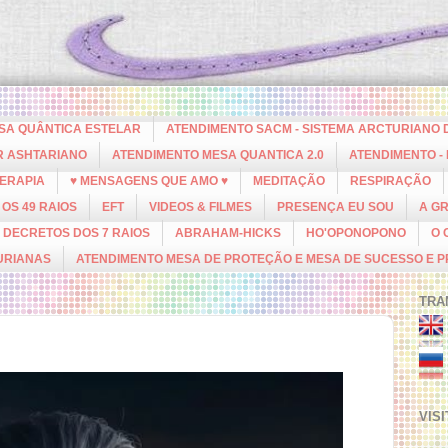
ESA QUÂNTICA ESTELAR
ATENDIMENTO SACM - SISTEMA ARCTURIANO 
R ASHTARIANO
ATENDIMENTO MESA QUANTICA 2.0
ATENDIMENTO -
ERAPIA
♥ MENSAGENS QUE AMO ♥
MEDITAÇÃO
RESPIRAÇÃO
OS 49 RAIOS
EFT
VIDEOS & FILMES
PRESENÇA EU SOU
A G
DECRETOS DOS 7 RAIOS
ABRAHAM-HICKS
HO'OPONOPONO
O 
URIANAS
ATENDIMENTO MESA DE PROTEÇÃO E MESA DE SUCESSO E 
TRA
VIS