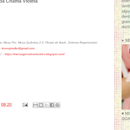
ener
 da Chama Violeta
tam
algu
dent
gran
dent
♥ S
, Mesa Pet, Mesa Quântica 2.0, Florais de Bach, Sistema Regenerador
 -
lecocqmuller@gmail.com
o" -
https://mensagensdosmestres.blogspot.com/
s
08:20
♥ M
DOA