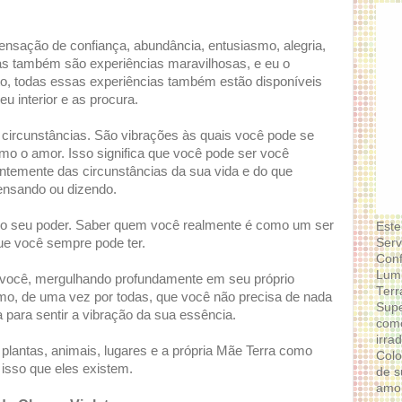
ensação de confiança, abundância, entusiasmo, alegria,
sas também são experiências maravilhosas, e eu o
o, todas essas experiências também estão disponíveis
u interior e as procura.
ircunstâncias. São vibrações às quais você pode se
o o amor. Isso significa que você pode ser você
ntemente das circunstâncias da sua vida e do que
pensando ou dizendo.
e o seu poder. Saber quem você realmente é como um ser
Este
Serv
ue você sempre pode ter.
Conf
Lumi
 você, mergulhando profundamente em seu próprio
Terr
mo, de uma vez por todas, que você não precisa de nada
Supe
 para sentir a vibração da sua essência.
como
irra
, plantas, animais, lugares e a própria Mãe Terra como
Colo
 isso que eles existem.
de s
amor