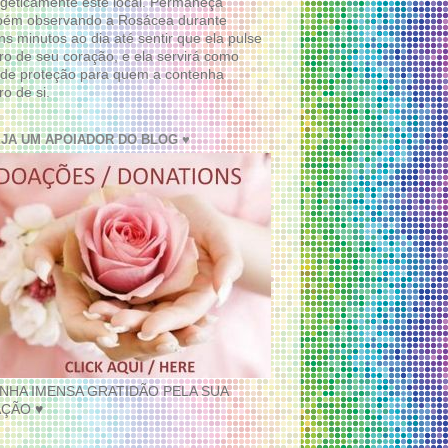
geticamente este local. Permaneça
bém observando a Rosácea durante
ns minutos ao dia até sentir que ela pulse
ro de seu coração, e ela servirá como
de proteção para quem a contenha
ro de si.
EJA UM APOIADOR DO BLOG ♥
INHA IMENSA GRATIDÃO PELA SUA
ÇÃO ♥