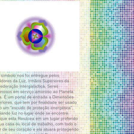
 símbolo nos foi entregue pelos
idores da Luz, Irmãos Superiores da
ederação Intergaláctica, Seres
nosos em serviço amoroso ao Planeta
a. É um portal de entrada a Dimensões
riores, que tem por finalidade ser usado
 um “escudo de proteção energética”,
diando luz no lugar onde se encontre.
que esta Rosácea em um lugar preferido
ua casa ou local de trabalho, com todo o
 de seu coração e ela atuará protegendo