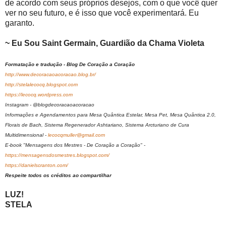
de acordo com seus próprios desejos, com o que você quer
ver no seu futuro, e é isso que você experimentará. Eu
garanto.
~ Eu Sou Saint Germain, Guardião da Chama Violeta
Formatação e tradução - Blog De Coração a Coração
http://www.decoracaoacoracao.blog.br/
http://stelalecocq.blogspot.com
https://lecocq.wordpress.com
Instagram - @blogdecoracaoacoracao
Informações e Agendamentos para Mesa Quântica Estelar, Mesa Pet, Mesa Quântica 2.0,
Florais de Bach, Sistema Regenerador Ashtariano, Sistema Arcturiano de Cura
Multidimensional -
lecocqmuller@gmail.com
E-book "Mensagens dos Mestres - De Coração a Coração" -
https://mensagensdosmestres.blogspot.com/
https://danielscranton.com/
Respeite todos os créditos ao compartilhar
LUZ!
STELA