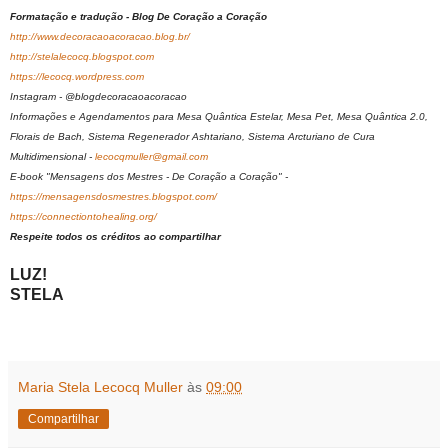
Formatação e tradução - Blog De Coração a Coração
http://www.decoracaoacoracao.blog.br/
http://stelalecocq.blogspot.com
https://lecocq.wordpress.com
Instagram - @blogdecoracaoacoracao
Informações e Agendamentos para Mesa Quântica Estelar, Mesa Pet, Mesa Quântica 2.0,
Florais de Bach, Sistema Regenerador Ashtariano, Sistema Arcturiano de Cura
Multidimensional -
lecocqmuller@gmail.com
E-book "Mensagens dos Mestres - De Coração a Coração" -
https://mensagensdosmestres.blogspot.com/
https://connectiontohealing.org/
Respeite todos os créditos ao compartilhar
LUZ!
STELA
Maria Stela Lecocq Muller
às
09:00
Compartilhar