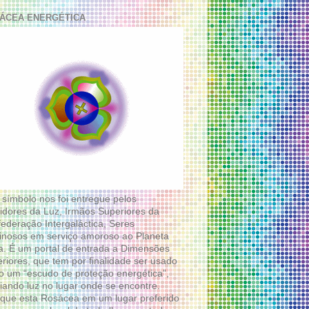
ÁCEA ENERGÉTICA
 símbolo nos foi entregue pelos
idores da Luz, Irmãos Superiores da
ederação Intergaláctica, Seres
nosos em serviço amoroso ao Planeta
a. É um portal de entrada a Dimensões
riores, que tem por finalidade ser usado
 um “escudo de proteção energética”,
diando luz no lugar onde se encontre.
que esta Rosácea em um lugar preferido