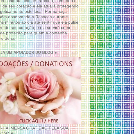
ua casa ou local de trabalho, com todo o
 de seu coração e ela atuará protegendo
geticamente este local. Permaneça
bém observando a Rosácea durante
ns minutos ao dia até sentir que ela pulse
ro de seu coração, e ela servirá como
de proteção para quem a contenha
ro de si.
EJA UM APOIADOR DO BLOG ♥
INHA IMENSA GRATIDÃO PELA SUA
ÇÃO ♥