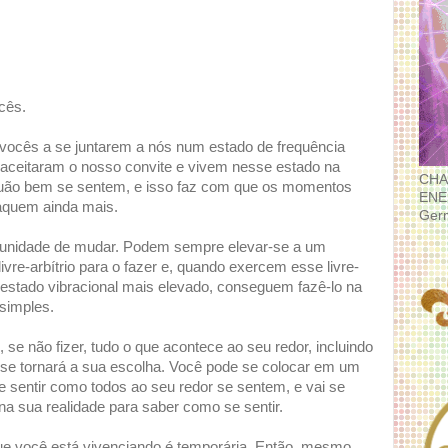
cês.
ocês a se juntarem a nós num estado de frequência
s aceitaram o nosso convite e vivem nesse estado na
CHA
quão bem se sentem, e isso faz com que os momentos
ENE
aquem ainda mais.
Ger
unidade de mudar. Podem sempre elevar-se a um
ivre-arbítrio para o fazer e, quando exercem esse livre-
 estado vibracional mais elevado, conseguem fazê-lo na
simples.
se não fizer, tudo o que acontece ao seu redor, incluindo
se tornará a sua escolha. Você pode se colocar em um
 sentir como todos ao seu redor se sentem, e vai se
na sua realidade para saber como se sentir.
ue você está vivenciando é temporária. Então, mesmo