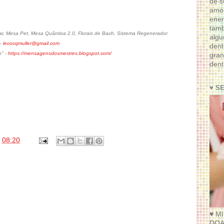
de s
amor
ener
tam
, Mesa Pet, Mesa Quântica 2.0, Florais de Bach, Sistema Regenerador
algu
 -
lecocqmuller@gmail.com
dent
o" -
https://mensagensdosmestres.blogspot.com/
gran
dent
♥ S
s
08:20
♥ M
DOA