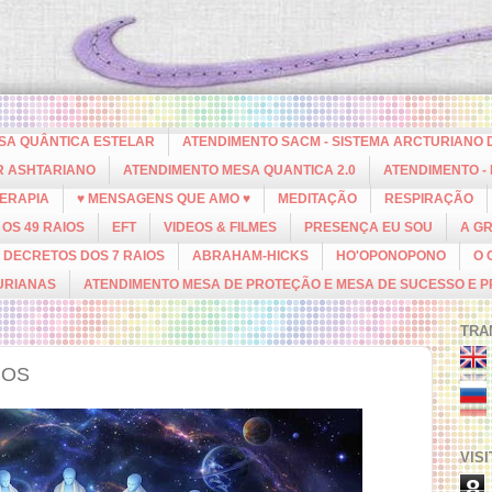
ESA QUÂNTICA ESTELAR
ATENDIMENTO SACM - SISTEMA ARCTURIANO 
R ASHTARIANO
ATENDIMENTO MESA QUANTICA 2.0
ATENDIMENTO -
ERAPIA
♥ MENSAGENS QUE AMO ♥
MEDITAÇÃO
RESPIRAÇÃO
OS 49 RAIOS
EFT
VIDEOS & FILMES
PRESENÇA EU SOU
A G
DECRETOS DOS 7 RAIOS
ABRAHAM-HICKS
HO'OPONOPONO
O 
URIANAS
ATENDIMENTO MESA DE PROTEÇÃO E MESA DE SUCESSO E 
TRA
NOS
VIS
8