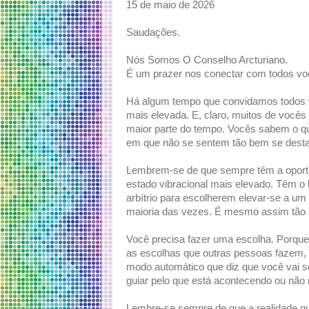
15 de maio de 2026
Saudações.
Nós Somos O Conselho Arcturiano.
É um prazer nos conectar com todos vo
Há algum tempo que convidamos todos v
mais elevada. E, claro, muitos de você
maior parte do tempo. Vocês sabem o 
em que não se sentem tão bem se dest
Lembrem-se de que sempre têm a oport
estado vibracional mais elevado. Têm o l
arbítrio para escolherem elevar-se a um
maioria das vezes. É mesmo assim tão 
Você precisa fazer uma escolha. Porque, 
as escolhas que outras pessoas fazem, 
modo automático que diz que você vai se
guiar pelo que está acontecendo ou não 
Lembre-se sempre de que a realidade q