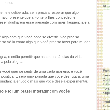
uperior.
ROS
ente e deliberada, sem precisar esperar que algo
maior presente que a Fonte já lhes concedeu, e
esembrulharem esse presente com mais frequência e a
 algo com que você pode se divertir. Não precisa
isa vê-la como algo que você precisa fazer para mudar
gria, e então permitir que as circunstâncias da vida
 pela alegria.
Este
 você quer se sentir de uma certa maneira, e você
Serv
 positiva. E será uma jornada que você desfrutará, uma
Conf
 abundância e tudo o mais que você deseja experimentar.
Lumi
Terr
 e foi um prazer interagir com vocês
Supe
como
irra
Colo