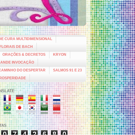
DE CURA MULTIDIMENSIONAL
 FLORAIS DE BACH
ORAÇÕES & DECRETOS
KRYON
RANDE INVOCAÇÃO
CAMINHO DO DESPERTAR
SALMOS 91 E 23
PROSPERIDADE
NSLATE
ITAS
0
7
4
2
6
8
0