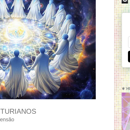
⚜️ H
CTURIANOS
mensão