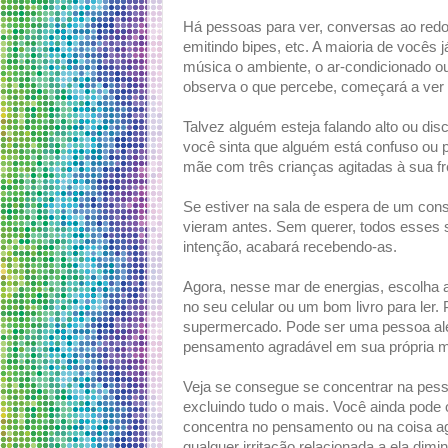
Há pessoas para ver, conversas ao redo
emitindo bipes, etc. A maioria de vocês 
música o ambiente, o ar-condicionado o
observa o que percebe, começará a ver 
Talvez alguém esteja falando alto ou dis
você sinta que alguém está confuso ou p
mãe com três crianças agitadas à sua fr
Se estiver na sala de espera de um cons
vieram antes. Sem querer, todos esses s
intenção, acabará recebendo-as.
Agora, nesse mar de energias, escolha 
no seu celular ou um bom livro para ler.
supermercado. Pode ser uma pessoa ale
pensamento agradável em sua própria m
Veja se consegue se concentrar na pes
excluindo tudo o mais. Você ainda pode 
concentra no pensamento ou na coisa a
qualquer irritação relacionada a ela di