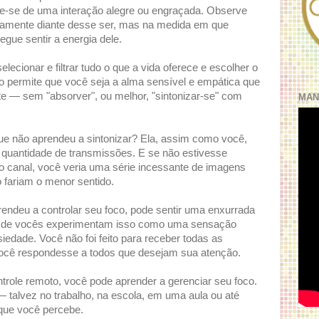
e-se de uma interação alegre ou engraçada. Observe
icamente diante desse ser, mas na medida em que
gue sentir a energia dele.
lecionar e filtrar tudo o que a vida oferece e escolher o
o permite que você seja a alma sensível e empática que
rte — sem "absorver", ou melhor, "sintonizar-se" com
MAN
ue não aprendeu a sintonizar? Ela, assim como você,
quantidade de transmissões. E se não estivesse
o canal, você veria uma série incessante de imagens
 fariam o menor sentido.
ndeu a controlar seu foco, pode sentir uma enxurrada
s de vocês experimentam isso como uma sensação
siedade. Você não foi feito para receber todas as
ocê respondesse a todos que desejam sua atenção.
role remoto, você pode aprender a gerenciar seu foco.
 talvez no trabalho, na escola, em uma aula ou até
ue você percebe.