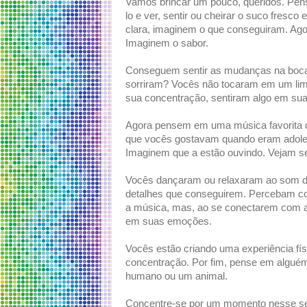
Vamos brincar um pouco, queridos. Pen
lo e ver, sentir ou cheirar o suco fres
clara, imaginem o que conseguiram. Ag
Imaginem o sabor.
Conseguem sentir as mudanças na boca
sorriram? Vocês não tocaram em um li
sua concentração, sentiram algo em sua 
Agora pensem em uma música favorita de
que vocês gostavam quando eram adoles
Imaginem que a estão ouvindo. Vejam se
Vocês dançaram ou relaxaram ao som d
detalhes que conseguirem. Percebam c
a música, mas, ao se conectarem com a 
em suas emoções.
Vocês estão criando uma experiência fí
concentração. Por fim, pense em algué
humano ou um animal.
Concentre-se por um momento nesse se