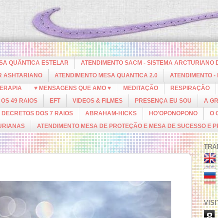
ESA QUÂNTICA ESTELAR
ATENDIMENTO SACM - SISTEMA ARCTURIANO 
R ASHTARIANO
ATENDIMENTO MESA QUANTICA 2.0
ATENDIMENTO -
ERAPIA
♥ MENSAGENS QUE AMO ♥
MEDITAÇÃO
RESPIRAÇÃO
OS 49 RAIOS
EFT
VIDEOS & FILMES
PRESENÇA EU SOU
A G
DECRETOS DOS 7 RAIOS
ABRAHAM-HICKS
HO'OPONOPONO
O 
URIANAS
ATENDIMENTO MESA DE PROTEÇÃO E MESA DE SUCESSO E 
TRA
VIS
8