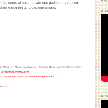
vocês, como almas, sabiam que poderiam vir a este
ostam e manifestar vidas que amam.
ATE
, Mesa Pet, Mesa Quântica 2.0, Florais de Bach, Sistema Regenerador
 -
lecocqmuller@gmail.com
o" -
https://mensagensdosmestres.blogspot.com/
om.br
MES