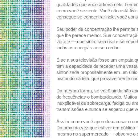
qualidades que você admira nele. Lembr
como você se sente. Você não está fis
consegue se concentrar nele, você conse
Seu poder de concentração lhe permite se
que lhe parece melhor. Sua concentraçã
você é — que sinta, seja real e se impo
todas as energias ao seu redor.
E se a sua televisão fosse um empata q
tem a capacidade de receber uma vasta 
sintonizada propositalmente em um únic
piscando na tela, que provavelmente não
Da mesma forma, se você ainda não apre
de frequências o bombardeando. Muito
inexplicável de sobrecarga, fadiga ou an
transmissões e nunca se esperou que v
Assim como você aprendeu a usar o cont
Da próxima vez que estiver em público —
mesmo no supermercado — observe o q