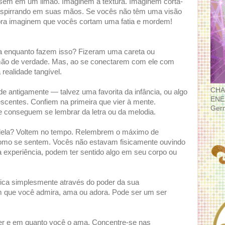
sem em um limão. Imaginem a textura. Imaginem cortá-
co espirrando em suas mãos. Se vocês não têm uma visão
ora imaginem que vocês cortam uma fatia e mordem!
 enquanto fazem isso? Fizeram uma careta ou
mão de verdade. Mas, ao se conectarem com ele com
realidade tangível.
CHA
 antigamente — talvez uma favorita da infância, ou algo
ENE
centes. Confiem na primeira que vier à mente.
Ger
 conseguem se lembrar da letra ou da melodia.
ela? Voltem no tempo. Relembrem o máximo de
omo se sentem. Vocês não estavam fisicamente ouvindo
experiência, podem ter sentido algo em seu corpo ou
sica simplesmente através do poder da sua
m que você admira, ama ou adora. Pode ser um ser
r e em quanto você o ama. Concentre-se nas