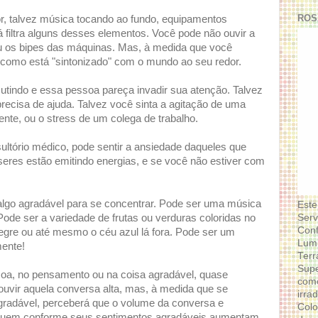
ROS
r, talvez música tocando ao fundo, equipamentos
já filtra alguns desses elementos. Você pode não ouvir a
u os bipes das máquinas. Mas, à medida que você
como está "sintonizado" com o mundo ao seu redor.
cutindo e essa pessoa pareça invadir sua atenção. Talvez
recisa de ajuda. Talvez você sinta a agitação de uma
ente, ou o stress de um colega de trabalho.
ultório médico, pode sentir a ansiedade daqueles que
eres estão emitindo energias, e se você não estiver com
algo agradável para se concentrar. Pode ser uma música
Este
Serv
 Pode ser a variedade de frutas ou verduras coloridas no
Conf
gre ou até mesmo o céu azul lá fora. Pode ser um
Lumi
ente!
Terr
Supe
soa, no pensamento ou na coisa agradável, quase
como
ouvir aquela conversa alta, mas, à medida que se
irra
gradável, perceberá que o volume da conversa e
Colo
minuem conforme seus sentimentos agradáveis ​​aumentam.