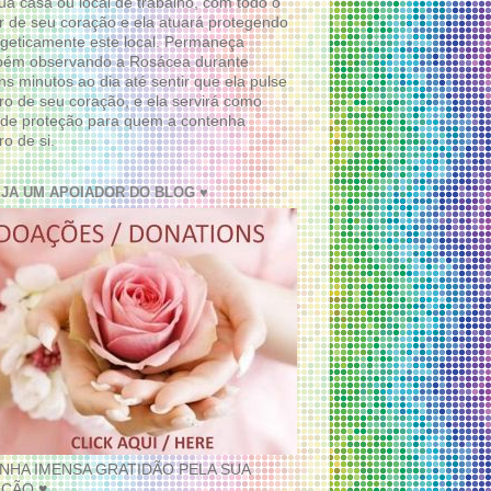
ua casa ou local de trabalho, com todo o
 de seu coração e ela atuará protegendo
geticamente este local. Permaneça
bém observando a Rosácea durante
ns minutos ao dia até sentir que ela pulse
ro de seu coração, e ela servirá como
de proteção para quem a contenha
ro de si.
EJA UM APOIADOR DO BLOG ♥
INHA IMENSA GRATIDÃO PELA SUA
ÇÃO ♥