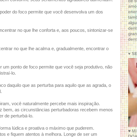
de s
amor
ener
o poder do foco permite que você desenvolva um dos
tam
algu
dent
centrar no que lhe conforta e, aos poucos, sintonizar-se
gran
dent
centrar no que lhe acalma e, gradualmente, encontrar o
♥ S
r um ponto de foco permite que você seja produtivo, não
straí-lo.
 daquilo que as perturba para aquilo que as agrada, o
.
piram, você naturalmente percebe mais inspiração.
az bem, as circunstâncias perturbadoras recebem menos
r de perturbá-lo.
 forma lúdica e proativa o máximo que puderem.
♥ M
s e fiquem atentos à melhora. Longe de ser um
DOA