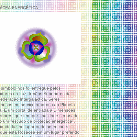
ÁCEA ENERGÉTICA
 símbolo nos foi entregue pelos
idores da Luz, Irmãos Superiores da
ederação Intergaláctica, Seres
nosos em serviço amoroso ao Planeta
a. É um portal de entrada a Dimensões
riores, que tem por finalidade ser usado
 um “escudo de proteção energética”,
diando luz no lugar onde se encontre.
que esta Rosácea em um lugar preferido