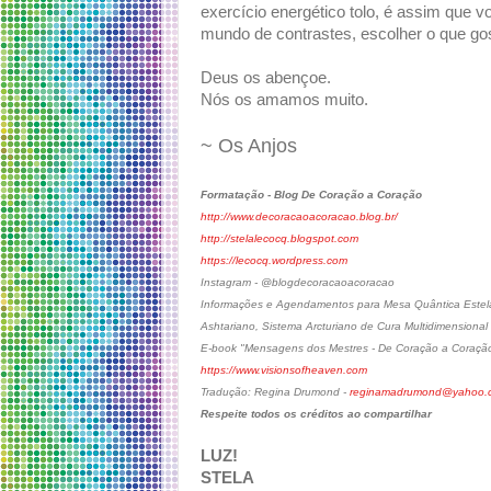
exercício energético tolo, é assim que 
mundo de contrastes, escolher o que g
Deus os abençoe.
Nós os amamos muito.
~ Os Anjos
Formatação - Blog De Coração a Coração
http://www.decoracaoacoracao.blog.br/
http://stelalecocq.blogspot.com
https://lecocq.wordpress.com
Instagram - @blogdecoracaoacoracao
Informações e Agendamentos para Mesa Quântica Estelar
Ashtariano, Sistema Arcturiano de Cura Multidimensional
E-book "Mensagens dos Mestres - De Coração a Coraçã
https://www.visionsofheaven.com
Tradução: Regina Drumond -
reginamadrumond@yahoo.c
Respeite todos os créditos ao compartilhar
LUZ!
STELA