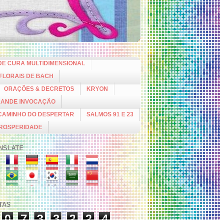
DE CURA MULTIDIMENSIONAL
 FLORAIS DE BACH
ORAÇÕES & DECRETOS
KRYON
RANDE INVOCAÇÃO
CAMINHO DO DESPERTAR
SALMOS 91 E 23
PROSPERIDADE
NSLATE
ITAS
0
7
3
3
2
2
4