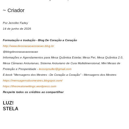
~ Criador
Por Jennifer Farley
14 de junho de 2026
Formatação e tradução - Blog De Coração a Coração
http://www.decoracaoacoracao.blog.br
@blogdecoracaoacoracao
Informações e Agendamentos para Mesa Quântica Estelar, Mesa Pet, Mesa Quântica 2.0,
Mesa Câmaras Arcturianas, Sistema Arcturiano de Cura Multidimensional, Mini Mesas de
Proteção e Prosperidade -
lecocqmuller@gmail.com
E-book "Mensagens dos Mestres - De Coração a Coração" - Mensagens dos Mestres
https://mensagensdosmestres.blogspot.com/
https://thecreatorwritings.wordpress.com
Respeite todos os créditos ao compartilhar
LUZ!
STELA