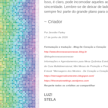
Isso, é claro, pode incomodar aqueles ao
sinceridade. Lembre-se de deixar de lad
sempre fez parte do grande plano para o 
~ Criador
Por Jennifer Farley
17 de junho de 2026
Formatação e tradução - Blog De Coração a Coração
http://www.decoracaoacoracao.blog.br
@blogdecoracaoacoracao
Informações e Agendamentos para Mesa Quântica Estelar
de Cura Multidimensional, Mini Mesas de Proteção e Pro
E-book "Mensagens dos Mestres - De Coração a Coraçã
https://mensagensdosmestres.blogspot.com/
https://thecreatorwritings.wordpress.com
Respeite todos os créditos ao compartilhar
LUZ!
STELA