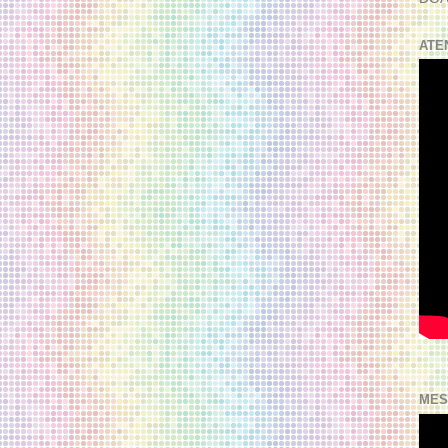
ATE
MES