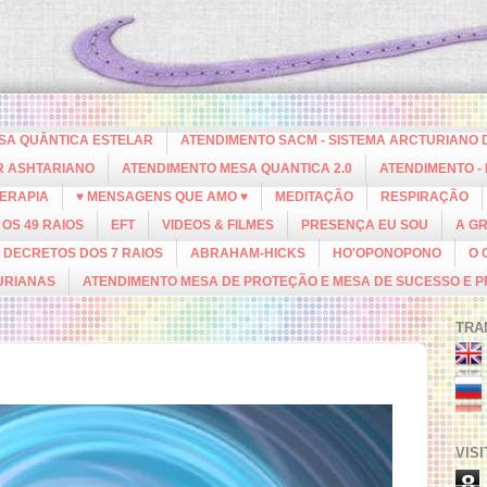
ESA QUÂNTICA ESTELAR
ATENDIMENTO SACM - SISTEMA ARCTURIANO 
R ASHTARIANO
ATENDIMENTO MESA QUANTICA 2.0
ATENDIMENTO -
ERAPIA
♥ MENSAGENS QUE AMO ♥
MEDITAÇÃO
RESPIRAÇÃO
OS 49 RAIOS
EFT
VIDEOS & FILMES
PRESENÇA EU SOU
A G
DECRETOS DOS 7 RAIOS
ABRAHAM-HICKS
HO'OPONOPONO
O 
URIANAS
ATENDIMENTO MESA DE PROTEÇÃO E MESA DE SUCESSO E 
TRA
VIS
8