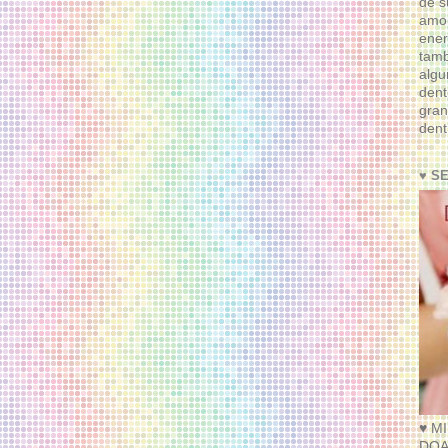
de s
amor
ener
tam
algu
dent
gran
dent
♥ S
♥ M
DOA