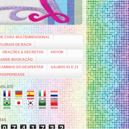
DE CURA MULTIDIMENSIONAL
 FLORAIS DE BACH
ORAÇÕES & DECRETOS
KRYON
RANDE INVOCAÇÃO
CAMINHO DO DESPERTAR
SALMOS 91 E 23
PROSPERIDADE
NSLATE
ITAS
0
7
4
1
7
3
2