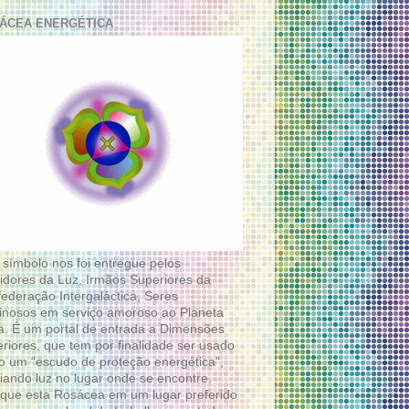
ÁCEA ENERGÉTICA
 símbolo nos foi entregue pelos
idores da Luz, Irmãos Superiores da
ederação Intergaláctica, Seres
nosos em serviço amoroso ao Planeta
a. É um portal de entrada a Dimensões
riores, que tem por finalidade ser usado
 um “escudo de proteção energética”,
diando luz no lugar onde se encontre.
que esta Rosácea em um lugar preferido