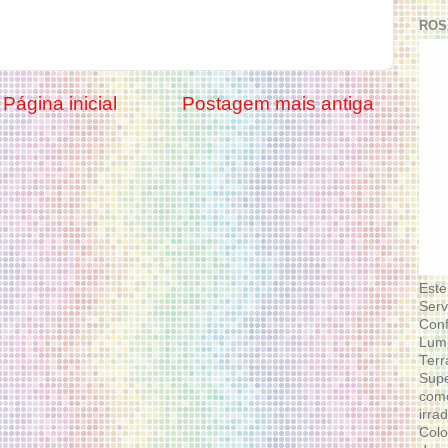
ROS
Página inicial
Postagem mais antiga
Este
Serv
Conf
Lumi
Terr
Supe
como
irra
Colo