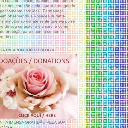
ua casa ou local de trabalho, com todo o
 de seu coração e ela atuará protegendo
geticamente este local. Permaneça
bém observando a Rosácea durante
ns minutos ao dia até sentir que ela pulse
ro de seu coração, e ela servirá como
de proteção para quem a contenha
ro de si.
EJA UM APOIADOR DO BLOG ♥
INHA IMENSA GRATIDÃO PELA SUA
ÇÃO ♥