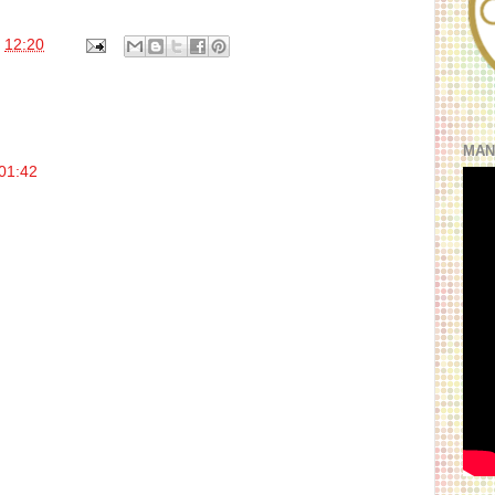
s
12:20
MAN
 01:42