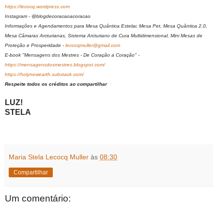
https://lecocq.wordpress.com
Instagram - @blogdecoracaoacoracao
Informações e Agendamentos para Mesa Quântica Estelar, Mesa Pet, Mesa Quântica 2.0,
Mesa Câmaras Arcturianas, Sistema Arcturiano de Cura Multidimensional, Mini Mesas de
Proteção e Prosperidade -
lecocqmuller@gmail.com
E-book "Mensagens dos Mestres - De Coração a Coração" -
https://mensagensdosmestres.blogspot.com/
https://holynewearth.substack.com/
Respeite todos os créditos ao compartilhar
LUZ!
STELA
Maria Stela Lecocq Muller
às
08:30
Compartilhar
Um comentário: