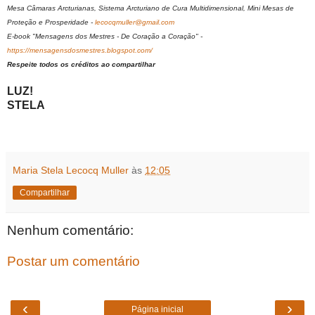
Mesa Câmaras Arcturianas, Sistema Arcturiano de Cura Multidimensional, Mini Mesas de
Proteção e Prosperidade -
lecocqmuller@gmail.com
E-book "Mensagens dos Mestres - De Coração a Coração" -
https://mensagensdosmestres.blogspot.com/
Respeite todos os créditos ao compartilhar
LUZ!
STELA
Maria Stela Lecocq Muller
às
12:05
Compartilhar
Nenhum comentário:
Postar um comentário
‹
›
Página inicial