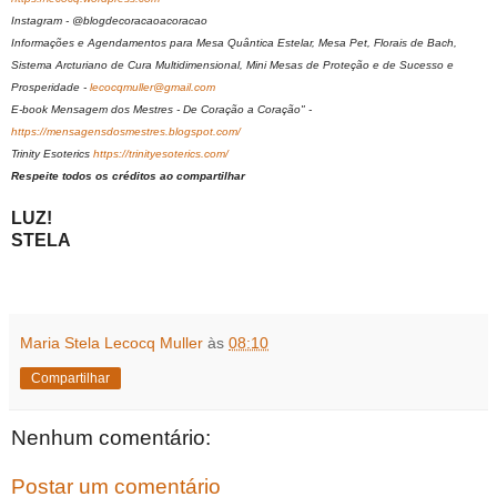
Instagram - @blogdecoracaoacoracao
Informações e Agendamentos para Mesa Quântica Estelar, Mesa Pet, Florais de Bach,
Sistema Arcturiano de Cura Multidimensional, Mini Mesas de Proteção e de Sucesso e
Prosperidade -
lecocqmuller@gmail.com
E-book Mensagem dos Mestres - De Coração a Coração" -
https://mensagensdosmestres.blogspot.com/
Trinity Esoterics
https://trinityesoterics.com/
Respeite todos os créditos ao compartilhar
LUZ!
STELA
Maria Stela Lecocq Muller
às
08:10
Compartilhar
Nenhum comentário:
Postar um comentário