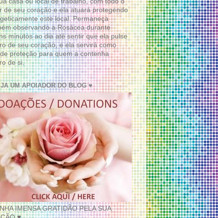
ua casa ou local de trabalho, com todo o
 de seu coração e ela atuará protegendo
geticamente este local. Permaneça
bém observando a Rosácea durante
ns minutos ao dia até sentir que ela pulse
ro de seu coração, e ela servirá como
de proteção para quem a contenha
ro de si.
EJA UM APOIADOR DO BLOG ♥
INHA IMENSA GRATIDÃO PELA SUA
ÇÃO ♥