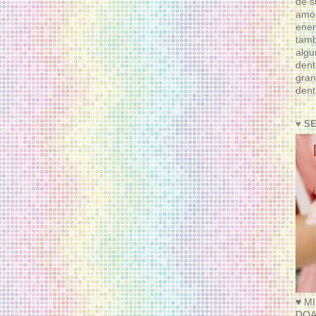
de s
amor
ener
tam
algu
dent
gran
dent
♥ S
♥ M
DOA