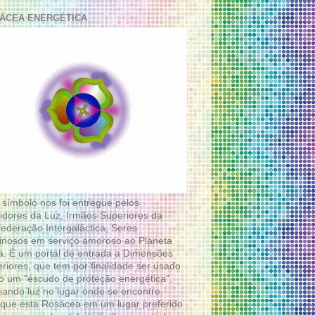
ÁCEA ENERGÉTICA
 símbolo nos foi entregue pelos
idores da Luz, Irmãos Superiores da
ederação Intergaláctica, Seres
nosos em serviço amoroso ao Planeta
a. É um portal de entrada a Dimensões
riores, que tem por finalidade ser usado
 um “escudo de proteção energética”,
diando luz no lugar onde se encontre.
que esta Rosácea em um lugar preferido