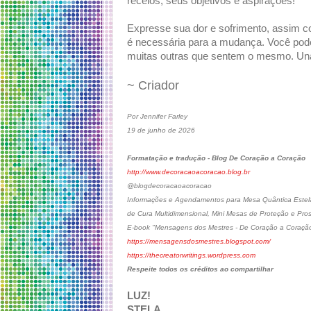
receios, seus objetivos e aspirações!
Expresse sua dor e sofrimento, assim co
é necessária para a mudança. Você pode
muitas outras que sentem o mesmo. Un
~ Criador
Por Jennifer Farley
19 de junho de 2026
Formatação e tradução - Blog De Coração a Coração
http://www.decoracaoacoracao.blog.br
@blogdecoracaoacoracao
Informações e Agendamentos para Mesa Quântica Estelar
de Cura Multidimensional, Mini Mesas de Proteção e Pro
E-book "Mensagens dos Mestres - De Coração a Coraçã
https://mensagensdosmestres.blogspot.com/
https://thecreatorwritings.wordpress.com
Respeite todos os créditos ao compartilhar
LUZ!
STELA