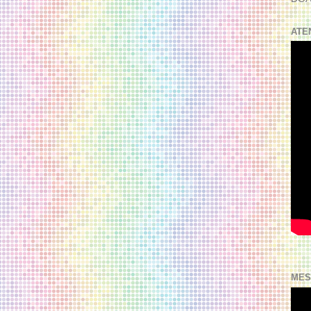
ATE
MES