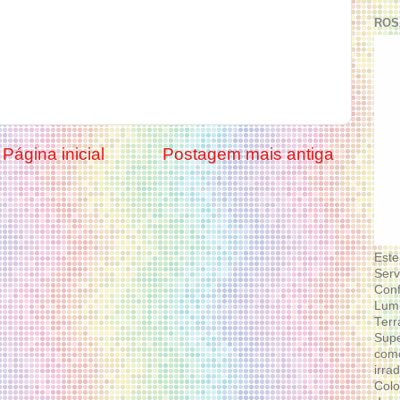
ROS
Página inicial
Postagem mais antiga
Este
Serv
Conf
Lumi
Terr
Supe
como
irra
Colo