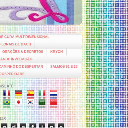
DE CURA MULTIDIMENSIONAL
 FLORAIS DE BACH
ORAÇÕES & DECRETOS
KRYON
RANDE INVOCAÇÃO
CAMINHO DO DESPERTAR
SALMOS 91 E 23
PROSPERIDADE
NSLATE
ITAS
n
d
e
f
i
n
e