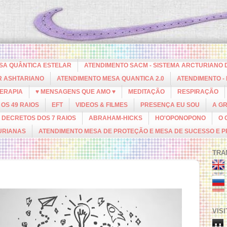
ESA QUÂNTICA ESTELAR
ATENDIMENTO SACM - SISTEMA ARCTURIANO 
R ASHTARIANO
ATENDIMENTO MESA QUANTICA 2.0
ATENDIMENTO -
ERAPIA
♥ MENSAGENS QUE AMO ♥
MEDITAÇÃO
RESPIRAÇÃO
OS 49 RAIOS
EFT
VIDEOS & FILMES
PRESENÇA EU SOU
A G
DECRETOS DOS 7 RAIOS
ABRAHAM-HICKS
HO'OPONOPONO
O 
URIANAS
ATENDIMENTO MESA DE PROTEÇÃO E MESA DE SUCESSO E 
TRA
VIS
u