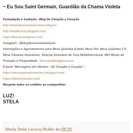
~ Eu Sou Saint Germain, Guardião da Chama Violeta
Formatação e tradução - Blog De Coração a Coração
http://www.decoracaoacoracao.blog.br/
http://stelalecocq.blogspot.com
https://lecocq.wordpress.com
Instagram - @blogdecoracaoacoracao
Informações e Agendamentos para Mesa Quântica Estelar, Mesa Pet, Mesa Quântica 2.0,
Mesa Câmaras Arcturianas, Sistema Arcturiano de Cura Multidimensional, Mini Mesas de
Proteção e Prosperidade -
lecocqmuller@gmail.com
E-book "Mensagens dos Mestres - De Coração a Coração" -
https://mensagensdosmestres.blogspot.com/
https://danielscranton.com/
Respeite todos os créditos ao compartilhar
LUZ!
STELA
Maria Stela Lecocq Muller
às
08:20