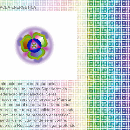
ÁCEA ENERGÉTICA
 símbolo nos foi entregue pelos
idores da Luz, Irmãos Superiores da
ederação Intergaláctica, Seres
nosos em serviço amoroso ao Planeta
a. É um portal de entrada a Dimensões
riores, que tem por finalidade ser usado
 um “escudo de proteção energética”,
diando luz no lugar onde se encontre.
que esta Rosácea em um lugar preferido