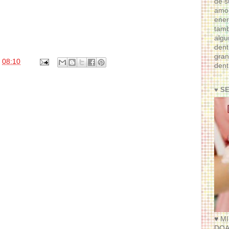
de s
amor
ener
tam
algu
dent
gran
s
08:10
dent
♥ S
♥ M
DOA