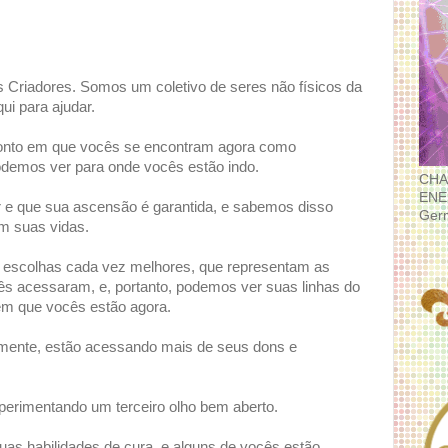
Criadores. Somos um coletivo de seres não físicos da
i para ajudar.
onto em que vocês se encontram agora como
podemos ver para onde vocês estão indo.
CHA
ENE
e que sua ascensão é garantida, e sabemos disso
Ger
m suas vidas.
 escolhas cada vez melhores, que representam as
ês acessaram, e, portanto, podemos ver suas linhas do
 em que vocês estão agora.
mente, estão acessando mais de seus dons e
erimentando um terceiro olho bem aberto.
as habilidades de cura, e alguns de vocês estão