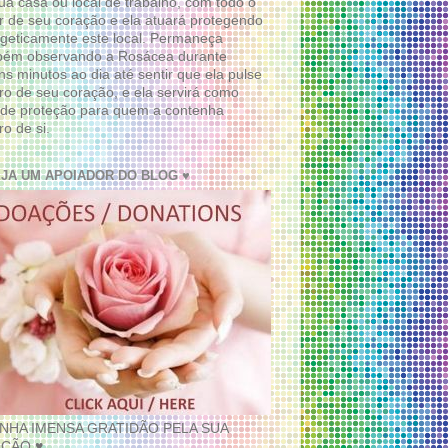
ua casa ou local de trabalho, com todo o
 de seu coração e ela atuará protegendo
geticamente este local. Permaneça
bém observando a Rosácea durante
ns minutos ao dia até sentir que ela pulse
ro de seu coração, e ela servirá como
de proteção para quem a contenha
ro de si.
EJA UM APOIADOR DO BLOG ♥
INHA IMENSA GRATIDÃO PELA SUA
ÇÃO ♥