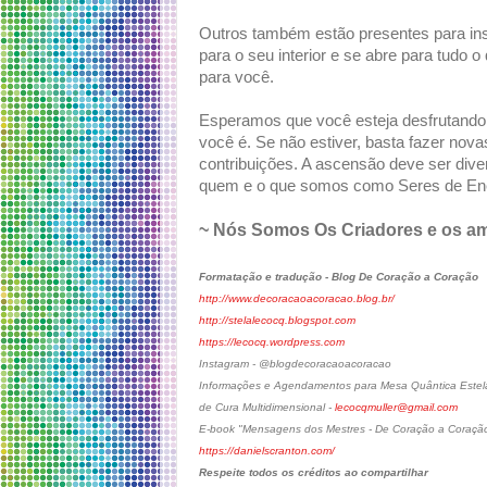
Outros também estão presentes para ins
para o seu interior e se abre para tudo o
para você.
Esperamos que você esteja desfrutando
você é. Se não estiver, basta fazer no
contribuições. A ascensão deve ser dive
quem e o que somos como Seres de Ene
~ Nós Somos Os Criadores e os a
Formatação e tradução - Blog De Coração a Coração
http://www.decoracaoacoracao.blog.br/
http://stelalecocq.blogspot.com
https://lecocq.wordpress.com
Instagram - @blogdecoracaoacoracao
Informações e Agendamentos para Mesa Quântica Estelar
de Cura Multidimensional -
lecocqmuller@gmail.com
E-book "Mensagens dos Mestres - De Coração a Coraçã
https://danielscranton.com/
Respeite todos os créditos ao compartilhar