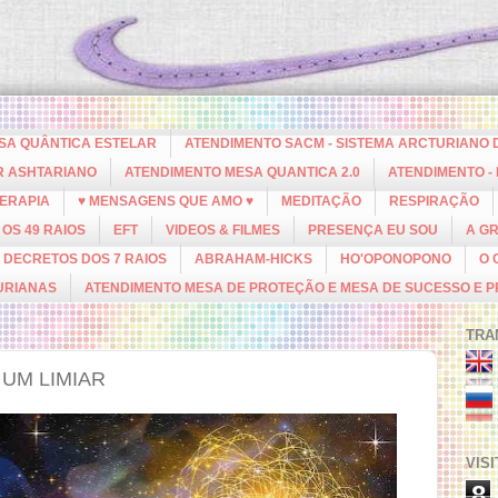
ESA QUÂNTICA ESTELAR
ATENDIMENTO SACM - SISTEMA ARCTURIANO 
R ASHTARIANO
ATENDIMENTO MESA QUANTICA 2.0
ATENDIMENTO -
ERAPIA
♥ MENSAGENS QUE AMO ♥
MEDITAÇÃO
RESPIRAÇÃO
OS 49 RAIOS
EFT
VIDEOS & FILMES
PRESENÇA EU SOU
A G
DECRETOS DOS 7 RAIOS
ABRAHAM-HICKS
HO'OPONOPONO
O 
URIANAS
ATENDIMENTO MESA DE PROTEÇÃO E MESA DE SUCESSO E 
TRA
UM LIMIAR
VIS
8