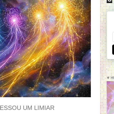
⚜️ H
ESSOU UM LIMIAR