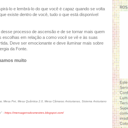
ROS
pirá-lo e lembrá-lo do que você é capaz quando se volta
 que existe dentro de você, tudo o que está disponível
 desse processo de ascensão e de se tornar mais quem
vas escolhas em relação a como você se vê e às suas
rtida. Deve ser emocionante e deve iluminar mais sobre
rgia da Fonte.
mamos muito
Este
Serv
Conf
Lumi
, Mesa Pet, Mesa Quântica 2.0, Mesa Câmaras Arcturianas, Sistema Arcturiano
Terr
Supe
como
o" -
https://mensagensdosmestres.blogspot.com/
irra
Colo