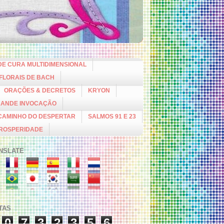
DE CURA MULTIDIMENSIONAL
 FLORAIS DE BACH
ORAÇÕES & DECRETOS
KRYON
RANDE INVOCAÇÃO
CAMINHO DO DESPERTAR
SALMOS 91 E 23
PROSPERIDADE
NSLATE
ITAS
0
7
3
2
3
5
6