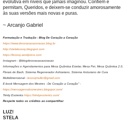
evolutiva em níveis que jamais imaginou. Confiem e
permitam, Queridos, e deixem-se conduzir amorosamente
às suas versões mais novas e puras.
~ Arcanjo Gabriel
Formatação e Tradução - Blog De Coração a Coração
https://www.decoracaoacoracao.blog.br
http://stelalecocq.blogspot.com
https://lecocq.wordpress.com
Instagram - @blogdecoracaoacoracao
Informações e Agendamentos para Mesa Quântica Estelar, Mesa Pet, Mesa Quântica 2.0,
Florais de Bach, Sistema Regenerador Ashtariano, Sistema Arcturiano de Cura
Multidimensional -
lecocqmuller@gmail.com
E-book Mensagem dos Mestres - De Coração a Coração" -
https://mensagensdosmestres.blogspot.com/
Trinity Esoterics
https://trinityesoterics.com/
Respeite todos os créditos ao compartilhar
LUZ!
STELA