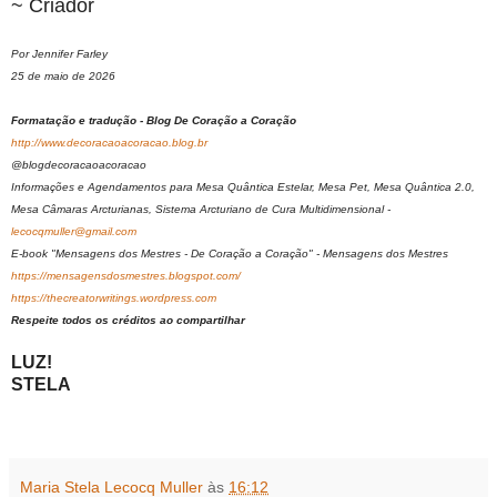
~ Criador
Por Jennifer Farley
25 de maio de 2026
Formatação e tradução - Blog De Coração a Coração
http://www.decoracaoacoracao.blog.br
@blogdecoracaoacoracao
Informações e Agendamentos para Mesa Quântica Estelar, Mesa Pet, Mesa Quântica 2.0,
Mesa Câmaras Arcturianas, Sistema Arcturiano de Cura Multidimensional -
lecocqmuller@gmail.com
E-book "Mensagens dos Mestres - De Coração a Coração" - Mensagens dos Mestres
https://mensagensdosmestres.blogspot.com/
https://thecreatorwritings.wordpress.com
Respeite todos os créditos ao compartilhar
LUZ!
STELA
Maria Stela Lecocq Muller
às
16:12