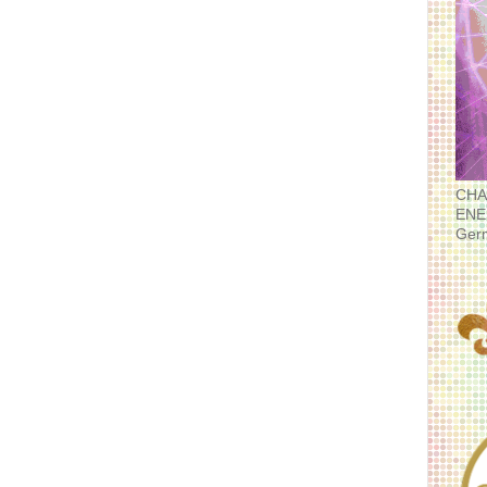
CHA
ENE
Ger