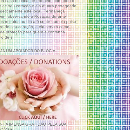
ua casa ou local de trabalho, com todo o
 de seu coração e ela atuará protegendo
geticamente este local. Permaneça
bém observando a Rosácea durante
ns minutos ao dia até sentir que ela pulse
ro de seu coração, e ela servirá como
de proteção para quem a contenha
ro de si.
EJA UM APOIADOR DO BLOG ♥
INHA IMENSA GRATIDÃO PELA SUA
ÇÃO ♥