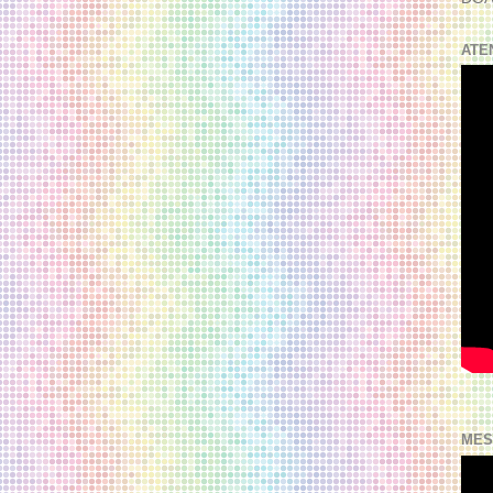
ATE
MES