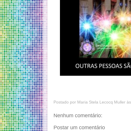
Postado por
Maria Stela Lecocq Muller
à
Nenhum comentário:
Postar um comentário