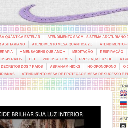
ESA QUÂNTICA ESTELAR
ATENDIMENTO SACM - SISTEMA ARCTURIANO 
R ASHTARIANO
ATENDIMENTO MESA QUANTICA 2.0
ATENDIMENTO -
ERAPIA
♥ MENSAGENS QUE AMO ♥
MEDITAÇÃO
RESPIRAÇÃO
OS 49 RAIOS
EFT
VIDEOS & FILMES
PRESENÇA EU SOU
A G
DECRETOS DOS 7 RAIOS
ABRAHAM-HICKS
HO'OPONOPONO
O 
URIANAS
ATENDIMENTO MESA DE PROTEÇÃO E MESA DE SUCESSO E 
TRA
VIS
8