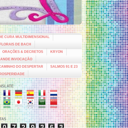
DE CURA MULTIDIMENSIONAL
 FLORAIS DE BACH
ORAÇÕES & DECRETOS
KRYON
RANDE INVOCAÇÃO
CAMINHO DO DESPERTAR
SALMOS 91 E 23
PROSPERIDADE
NSLATE
ITAS
0
7
2
9
3
6
3