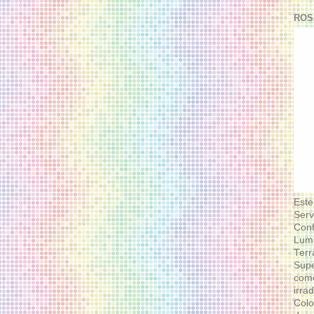
ROS
Este
Serv
Conf
Lumi
Terr
Supe
como
irra
Colo