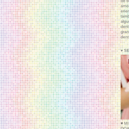
de s
amor
ener
tam
algu
dent
gran
dent
♥ S
♥ M
DOA