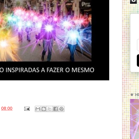
⚜️ H
s
08:00