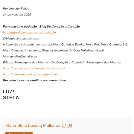
Por Jennifer Farley
24 de maio de 2026
Formatação e tradução - Blog De Coração a Coração
http://www.decoracaoacoracao.blog.br
@blogdecoracaoacoracao
Informações e Agendamentos para Mesa Quântica Estelar, Mesa Pet, Mesa Quântica 2.0,
Mesa Câmaras Arcturianas, Sistema Arcturiano de Cura Multidimensional -
lecocqmuller@gmail.com
E-book "Mensagens dos Mestres - De Coração a Coração" - Mensagens dos Mestres
https://mensagensdosmestres.blogspot.com/
https://thecreatorwritings.wordpress.com
Respeite todos os créditos ao compartilhar
LUZ!
STELA
Maria Stela Lecocq Muller
às
17:04