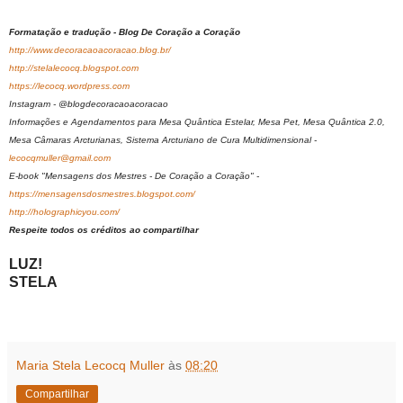
Formatação e tradução - Blog De Coração a Coração
http://www.decoracaoacoracao.blog.br/
http://stelalecocq.blogspot.com
https://lecocq.wordpress.com
Instagram - @blogdecoracaoacoracao
Informações e Agendamentos para Mesa Quântica Estelar, Mesa Pet, Mesa Quântica 2.0,
Mesa Câmaras Arcturianas, Sistema Arcturiano de Cura Multidimensional -
lecocqmuller@gmail.com
E-book "Mensagens dos Mestres - De Coração a Coração" -
https://mensagensdosmestres.blogspot.com/
http://holographicyou.com/
Respeite todos os créditos ao compartilhar
LUZ!
STELA
Maria Stela Lecocq Muller
às
08:20
Compartilhar