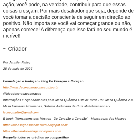
ação, você pode, na verdade, contribuir para que essas
coisas cresçam. Por mais desafiador que seja, depende de
você tomar a decisão consciente de seguir em direção ao
positivo. Não importa se você vai começar grande ou não,
apenas comece! A diferença que isso fará no seu mundo é
incrível!
~ Criador
Por Jennifer Farley
28 de maio de 2026
Formatação e tradução - Blog De Coração a Coração
http://www.decoracaoacoracao.blog.br
@blogdecoracaoacoracao
Informações e Agendamentos para Mesa Quântica Estelar, Mesa Pet, Mesa Quântica 2.0,
Mesa Câmaras Arcturianas, Sistema Arcturiano de Cura Multidimensional -
lecocqmuller@gmail.com
E-book "Mensagens dos Mestres - De Coração a Coração" - Mensagens dos Mestres
https://mensagensdosmestres.blogspot.com/
https://thecreatorwritings.wordpress.com
Respeite todos os créditos ao compartilhar