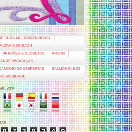
DE CURA MULTIDIMENSIONAL
 FLORAIS DE BACH
ORAÇÕES & DECRETOS
KRYON
RANDE INVOCAÇÃO
CAMINHO DO DESPERTAR
SALMOS 91 E 23
PROSPERIDADE
NSLATE
ITAS
0
7
3
8
3
4
9