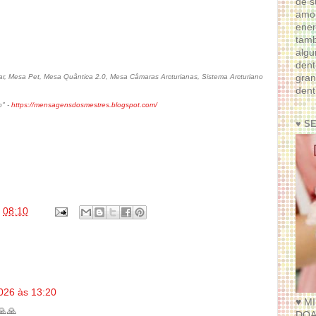
de s
amor
ener
tam
algu
dent
gran
, Mesa Pet, Mesa Quântica 2.0, Mesa Câmaras Arcturianas, Sistema Arcturiano
dent
o" -
https://mensagensdosmestres.blogspot.com/
♥ S
s
08:10
026 às 13:20
♥ M
🙏🙏
DOA