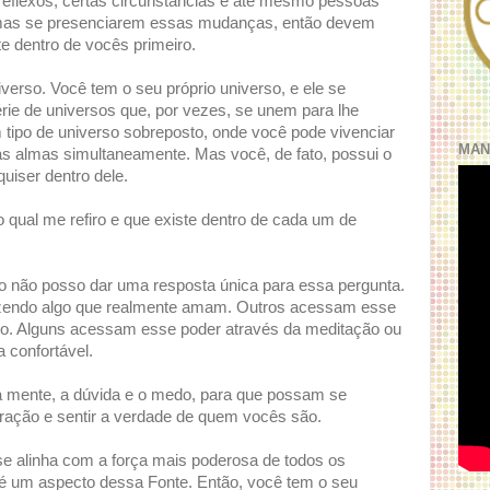
eflexos, certas circunstâncias e até mesmo pessoas
mas se presenciarem essas mudanças, então devem
e dentro de vocês primeiro.
verso. Você tem o seu próprio universo, e ele se
rie de universos que, por vezes, se unem para lhe
m tipo de universo sobreposto, onde você pode vivenciar
MAN
as almas simultaneamente. Mas você, de fato, possui o
quiser dentro dele.
qual me refiro e que existe dentro de cada um de
ão não posso dar uma resposta única para essa pergunta.
zendo algo que realmente amam. Outros acessam esse
o. Alguns acessam esse poder através da meditação ou
 confortável.
a mente, a dúvida e o medo, para que possam se
ração e sentir a verdade de quem vocês são.
e alinha com a força mais poderosa de todos os
ê é um aspecto dessa Fonte. Então, você tem o seu