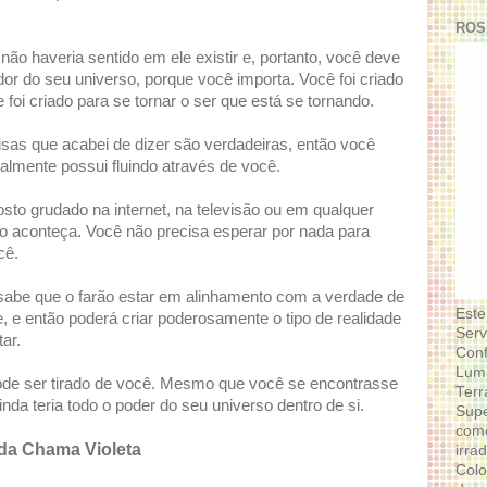
ROS
ão haveria sentido em ele existir e, portanto, você deve
dor do seu universo, porque você importa. Você foi criado
 foi criado para se tornar o ser que está se tornando.
as que acabei de dizer são verdadeiras, então você
almente possui fluindo através de você.
osto grudado na internet, na televisão ou em qualquer
go aconteça. Você não precisa esperar por nada para
cê.
 sabe que o farão estar em alinhamento com a verdade de
Este
e então poderá criar poderosamente o tipo de realidade
Serv
ar.
Conf
Lumi
ode ser tirado de você. Mesmo que você se encontrasse
Terr
a teria todo o poder do seu universo dentro de si.
Supe
como
 da Chama Violeta
irra
Colo