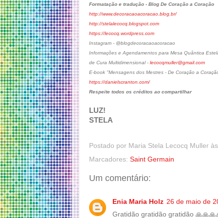
Formatação e tradução - Blog De Coração a Coração
http://www.decoracaoacoracao.blog.br/
http://stelalecocq.blogspot.com
https://lecocq.wordpress.com
Instagram - @blogdecoracaoacoracao
Informações e Agendamentos para Mesa Quântica Estelar
de Cura Multidimensional -
lecocqmuller@gmail.com
E-book "Mensagens dos Mestres - De Coração a Coraçã
https://danielscranton.com/
Respeite todos os créditos ao compartilhar
LUZ!
STELA
Postado por
Maria Stela Lecocq Muller
à
Marcadores:
Saint Germain
Um comentário:
Enia Maria Holz
26 de maio de 2
Gratidão gratidão gratidão 🙏🙏🙏