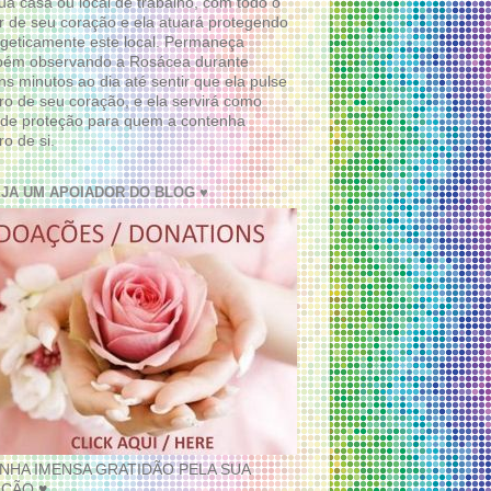
ua casa ou local de trabalho, com todo o
 de seu coração e ela atuará protegendo
geticamente este local. Permaneça
bém observando a Rosácea durante
ns minutos ao dia até sentir que ela pulse
ro de seu coração, e ela servirá como
de proteção para quem a contenha
ro de si.
EJA UM APOIADOR DO BLOG ♥
INHA IMENSA GRATIDÃO PELA SUA
ÇÃO ♥