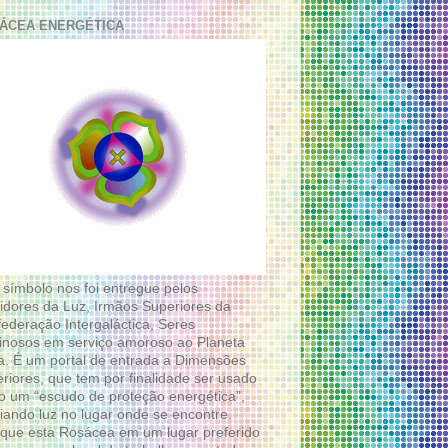
ÁCEA ENERGÉTICA
 símbolo nos foi entregue pelos
idores da Luz, Irmãos Superiores da
ederação Intergaláctica, Seres
nosos em serviço amoroso ao Planeta
a. É um portal de entrada a Dimensões
riores, que tem por finalidade ser usado
 um “escudo de proteção energética”,
diando luz no lugar onde se encontre.
que esta Rosácea em um lugar preferido