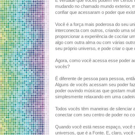
É verdade que vocês podem ver certos r
mudando no chamado mundo exterior, 
confiar que acessaram o poder que exist
Você é a força mais poderosa do seu uni
interconecta com outros, criando uma sé
proporcionar a experiência de cocriar u
algo com outra alma ou com várias outr
seu próprio universo, e pode criar o que 
Agora, como você acessa esse poder ao 
vocês?
É diferente de pessoa para pessoa, ent
Alguns de vocês acessam seu poder fa
poder ouvindo músicas que gostam muit
simplesmente relaxando em uma cadeira
Todos vocês têm maneiras de silenciar 
conectar com seu centro de poder no co
Quando você está nesse espaço, você s
universos, que é a Fonte. E, claro, voc