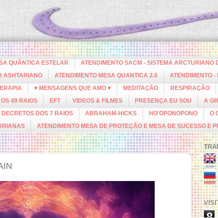
ESA QUÂNTICA ESTELAR
ATENDIMENTO SACM - SISTEMA ARCTURIANO 
R ASHTARIANO
ATENDIMENTO MESA QUANTICA 2.0
ATENDIMENTO -
ERAPIA
♥ MENSAGENS QUE AMO ♥
MEDITAÇÃO
RESPIRAÇÃO
OS 49 RAIOS
EFT
VIDEOS & FILMES
PRESENÇA EU SOU
A G
DECRETOS DOS 7 RAIOS
ABRAHAM-HICKS
HO'OPONOPONO
O 
URIANAS
ATENDIMENTO MESA DE PROTEÇÃO E MESA DE SUCESSO E 
TRA
AIN
VIS
8