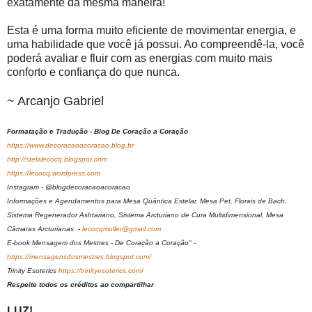
exatamente da mesma maneira!
Esta é uma forma muito eficiente de movimentar energia, e
uma habilidade que você já possui. Ao compreendê-la, você
poderá avaliar e fluir com as energias com muito mais
conforto e confiança do que nunca.
~ Arcanjo Gabriel
Formatação e Tradução - Blog De Coração a Coração
https://www.decoracaoacoracao.blog.br
http://stelalecocq.blogspot.com
https://lecocq.wordpress.com
Instagram - @blogdecoracaoacoracao
Informações e Agendamentos para Mesa Quântica Estelar, Mesa Pet, Florais de Bach,
Sistema Regenerador Ashtariano, Sistema Arcturiano de Cura Multidimensional, Mesa
Câmaras Arcturianas -
lecocqmuller@gmail.com
E-book Mensagem dos Mestres - De Coração a Coração" -
https://mensagensdosmestres.blogspot.com/
Trinity Esoterics
https://trinityesoterics.com/
Respeite todos os créditos ao compartilhar
LUZ!